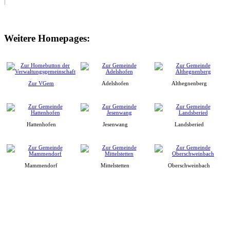
Weitere Homepages:
Zur VGem
Adelshofen
Althegnenberg
Hattenhofen
Jesenwang
Landsberied
Mammendorf
Mittelstetten
Oberschweinbach