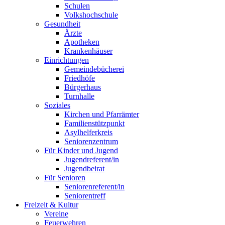
Schulen
Volkshochschule
Gesundheit
Ärzte
Apotheken
Krankenhäuser
Einrichtungen
Gemeindebücherei
Friedhöfe
Bürgerhaus
Turnhalle
Soziales
Kirchen und Pfarrämter
Familienstützpunkt
Asylhelferkreis
Seniorenzentrum
Für Kinder und Jugend
Jugendreferent/in
Jugendbeirat
Für Senioren
Seniorenreferent/in
Seniorentreff
Freizeit & Kultur
Vereine
Feuerwehren