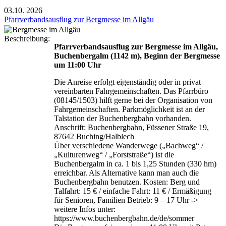
03.10.
2026
Pfarrverbandsausflug zur Bergmesse im Allgäu
Beschreibung:
Pfarrverbandsausflug zur Bergmesse im Allgäu,
Buchenbergalm (1142 m), Beginn der Bergmesse
um 11:00 Uhr
Die Anreise erfolgt eigenständig oder in privat
vereinbarten Fahrgemeinschaften. Das Pfarrbüro
(08145/1503) hilft gerne bei der Organisation von
Fahrgemeinschaften. Parkmöglichkeit ist an der
Talstation der Buchenbergbahn vorhanden.
Anschrift: Buchenbergbahn, Füssener Straße 19,
87642 Buching/Halblech
Über verschiedene Wanderwege („Bachweg“ /
„Kulturenweg“ / „Forststraße“) ist die
Buchenbergalm in ca. 1 bis 1,25 Stunden (330 hm)
erreichbar. Als Alternative kann man auch die
Buchenbergbahn benutzen. Kosten: Berg und
Talfahrt: 15 € / einfache Fahrt: 11 € / Ermäßigung
für Senioren, Familien Betrieb: 9 – 17 Uhr ->
weitere Infos unter:
https://www.buchenbergbahn.de/de/sommer