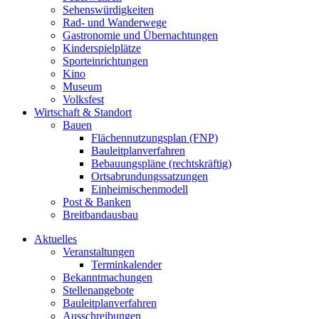
Sehenswürdigkeiten
Rad- und Wanderwege
Gastronomie und Übernachtungen
Kinderspielplätze
Sporteinrichtungen
Kino
Museum
Volksfest
Wirtschaft & Standort
Bauen
Flächennutzungsplan (FNP)
Bauleitplanverfahren
Bebauungspläne (rechtskräftig)
Ortsabrundungssatzungen
Einheimischenmodell
Post & Banken
Breitbandausbau
Aktuelles
Veranstaltungen
Terminkalender
Bekanntmachungen
Stellenangebote
Bauleitplanverfahren
Ausschreibungen