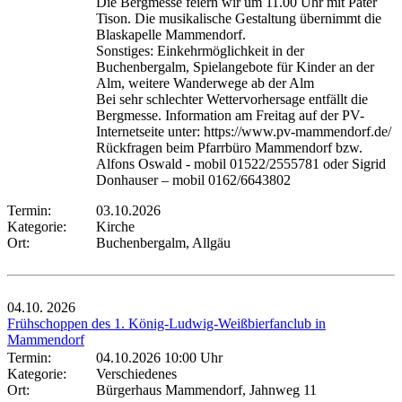
Die Bergmesse feiern wir um 11.00 Uhr mit Pater
Tison. Die musikalische Gestaltung übernimmt die
Blaskapelle Mammendorf.
Sonstiges: Einkehrmöglichkeit in der
Buchenbergalm, Spielangebote für Kinder an der
Alm, weitere Wanderwege ab der Alm
Bei sehr schlechter Wettervorhersage entfällt die
Bergmesse. Information am Freitag auf der PV-
Internetseite unter: https://www.pv-mammendorf.de/
Rückfragen beim Pfarrbüro Mammendorf bzw.
Alfons Oswald - mobil 01522/2555781 oder Sigrid
Donhauser – mobil 0162/6643802
Termin:
03.10.2026
Kategorie:
Kirche
Ort:
Buchenbergalm, Allgäu
04.10.
2026
Frühschoppen des 1. König-Ludwig-Weißbierfanclub in
Mammendorf
Termin:
04.10.2026 10:00 Uhr
Kategorie:
Verschiedenes
Ort:
Bürgerhaus Mammendorf, Jahnweg 11