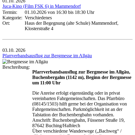
01.10.
2026
Juca-Kino (Film FSK 6) in Mammendorf
Termin:
01.10.2026 von 16:30
bis 18:30 Uhr
Kategorie:
Verschiedenes
Ort:
Haus der Begegnung (alte Schule) Mammendorf,
Klosterstraße 4
03.10.
2026
Pfarrverbandsausflug zur Bergmesse im Allgäu
Beschreibung:
Pfarrverbandsausflug zur Bergmesse im Allgäu,
Buchenbergalm (1142 m), Beginn der Bergmesse
um 11:00 Uhr
Die Anreise erfolgt eigenständig oder in privat
vereinbarten Fahrgemeinschaften. Das Pfarrbüro
(08145/1503) hilft gerne bei der Organisation von
Fahrgemeinschaften. Parkmöglichkeit ist an der
Talstation der Buchenbergbahn vorhanden.
Anschrift: Buchenbergbahn, Füssener Straße 19,
87642 Buching/Halblech
Über verschiedene Wanderwege („Bachweg“ /