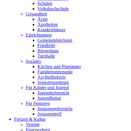
Schulen
Volkshochschule
Gesundheit
Ärzte
Apotheken
Krankenhäuser
Einrichtungen
Gemeindebücherei
Friedhöfe
Bürgerhaus
Turnhalle
Soziales
Kirchen und Pfarrämter
Familienstützpunkt
Asylhelferkreis
Seniorenzentrum
Für Kinder und Jugend
Jugendreferent/in
Jugendbeirat
Für Senioren
Seniorenreferent/in
Seniorentreff
Freizeit & Kultur
Vereine
Feuerwehren