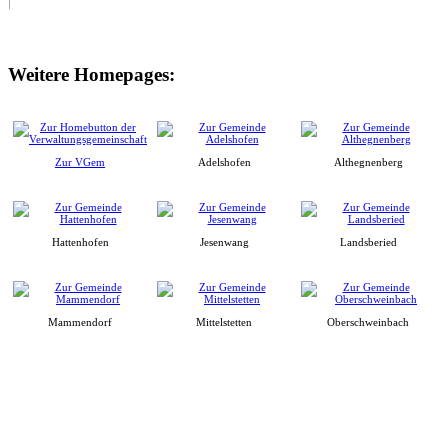
Weitere Homepages:
Zur VGem
Adelshofen
Althegnenberg
Hattenhofen
Jesenwang
Landsberied
Mammendorf
Mittelstetten
Oberschweinbach