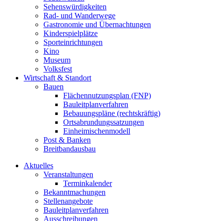
Sehenswürdigkeiten
Rad- und Wanderwege
Gastronomie und Übernachtungen
Kinderspielplätze
Sporteinrichtungen
Kino
Museum
Volksfest
Wirtschaft & Standort
Bauen
Flächennutzungsplan (FNP)
Bauleitplanverfahren
Bebauungspläne (rechtskräftig)
Ortsabrundungssatzungen
Einheimischenmodell
Post & Banken
Breitbandausbau
Aktuelles
Veranstaltungen
Terminkalender
Bekanntmachungen
Stellenangebote
Bauleitplanverfahren
Ausschreibungen