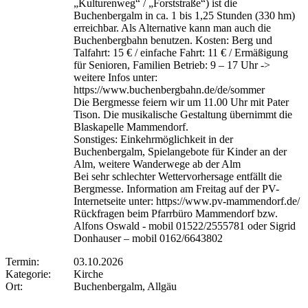
„Kulturenweg“ / „Forststraße“) ist die
Buchenbergalm in ca. 1 bis 1,25 Stunden (330 hm)
erreichbar. Als Alternative kann man auch die
Buchenbergbahn benutzen. Kosten: Berg und
Talfahrt: 15 € / einfache Fahrt: 11 € / Ermäßigung
für Senioren, Familien Betrieb: 9 – 17 Uhr ->
weitere Infos unter:
https://www.buchenbergbahn.de/de/sommer
Die Bergmesse feiern wir um 11.00 Uhr mit Pater
Tison. Die musikalische Gestaltung übernimmt die
Blaskapelle Mammendorf.
Sonstiges: Einkehrmöglichkeit in der
Buchenbergalm, Spielangebote für Kinder an der
Alm, weitere Wanderwege ab der Alm
Bei sehr schlechter Wettervorhersage entfällt die
Bergmesse. Information am Freitag auf der PV-
Internetseite unter: https://www.pv-mammendorf.de/
Rückfragen beim Pfarrbüro Mammendorf bzw.
Alfons Oswald - mobil 01522/2555781 oder Sigrid
Donhauser – mobil 0162/6643802
Termin:
03.10.2026
Kategorie:
Kirche
Ort:
Buchenbergalm, Allgäu