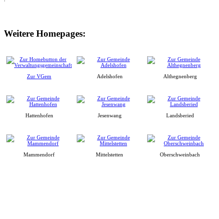
Weitere Homepages:
Zur VGem
Adelshofen
Althegnenberg
Hattenhofen
Jesenwang
Landsberied
Mammendorf
Mittelstetten
Oberschweinbach