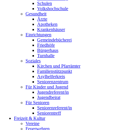
Schulen
Volkshochschule
Gesundheit
Ärzte
Apotheken
Krankenhäuser
Einrichtungen
Gemeindebücherei
Friedhöfe
Bürgerhaus
Turnhalle
Soziales
Kirchen und Pfarrämter
Familienstützpunkt
Asylhelferkreis
Seniorenzentrum
Für Kinder und Jugend
Jugendreferent/in
Jugendbeirat
Für Senioren
Seniorenreferent/in
Seniorentreff
Freizeit & Kultur
Vereine
Feuerwehren