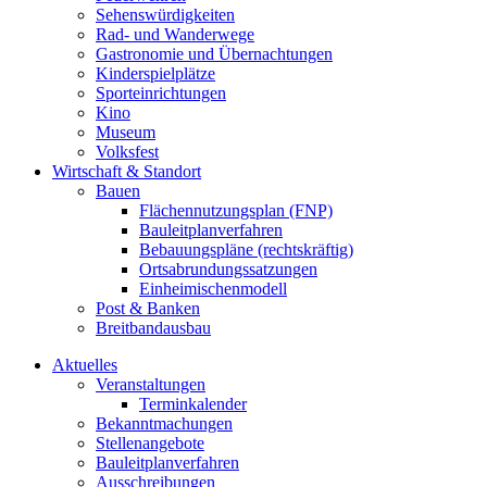
Sehenswürdigkeiten
Rad- und Wanderwege
Gastronomie und Übernachtungen
Kinderspielplätze
Sporteinrichtungen
Kino
Museum
Volksfest
Wirtschaft & Standort
Bauen
Flächennutzungsplan (FNP)
Bauleitplanverfahren
Bebauungspläne (rechtskräftig)
Ortsabrundungssatzungen
Einheimischenmodell
Post & Banken
Breitbandausbau
Aktuelles
Veranstaltungen
Terminkalender
Bekanntmachungen
Stellenangebote
Bauleitplanverfahren
Ausschreibungen