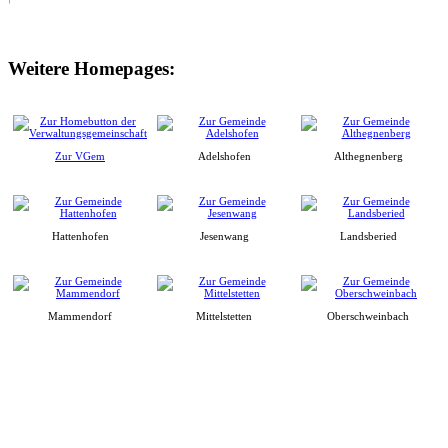
Weitere Homepages:
Zur VGem
Adelshofen
Althegnenberg
Hattenhofen
Jesenwang
Landsberied
Mammendorf
Mittelstetten
Oberschweinbach