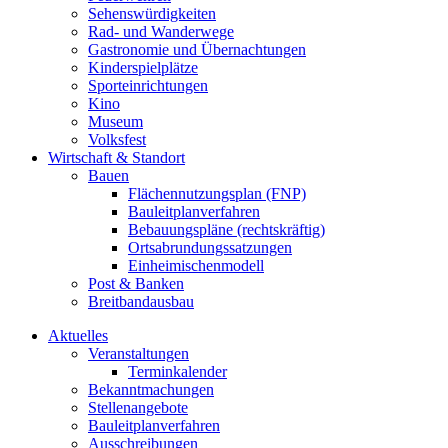
Sehenswürdigkeiten
Rad- und Wanderwege
Gastronomie und Übernachtungen
Kinderspielplätze
Sporteinrichtungen
Kino
Museum
Volksfest
Wirtschaft & Standort
Bauen
Flächennutzungsplan (FNP)
Bauleitplanverfahren
Bebauungspläne (rechtskräftig)
Ortsabrundungssatzungen
Einheimischenmodell
Post & Banken
Breitbandausbau
Aktuelles
Veranstaltungen
Terminkalender
Bekanntmachungen
Stellenangebote
Bauleitplanverfahren
Ausschreibungen