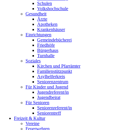
Schulen
Volkshochschule
Gesundheit
Ärzte
Apotheken
Krankenhäuser
Einrichtungen
Gemeindebücherei
Friedhöfe
Bürgerhaus
Turnhalle
Soziales
Kirchen und Pfarrämter
Familienstützpunkt
Asylhelferkreis
Seniorenzentrum
Für Kinder und Jugend
Jugendreferent/in
Jugendbeirat
Für Senioren
Seniorenreferent/in
Seniorentreff
Freizeit & Kultur
Vereine
Feuerwehren