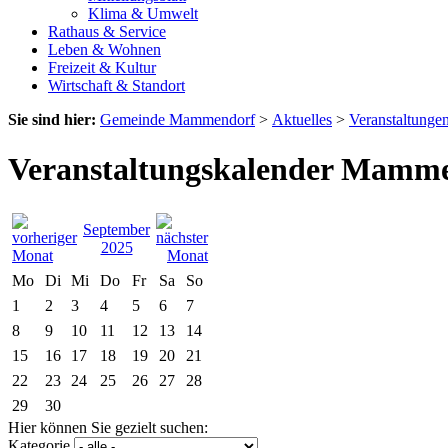
Klima & Umwelt
Rathaus & Service
Leben & Wohnen
Freizeit & Kultur
Wirtschaft & Standort
Sie sind hier:
Gemeinde Mammendorf
>
Aktuelles
>
Veranstaltunge
Veranstaltungskalender Mamm
September
2025
Mo
Di
Mi
Do
Fr
Sa
So
1
2
3
4
5
6
7
8
9
10
11
12
13
14
15
16
17
18
19
20
21
22
23
24
25
26
27
28
29
30
Hier können Sie gezielt suchen:
Kategorie