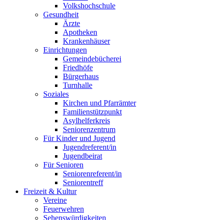
Volkshochschule
Gesundheit
Ärzte
Apotheken
Krankenhäuser
Einrichtungen
Gemeindebücherei
Friedhöfe
Bürgerhaus
Turnhalle
Soziales
Kirchen und Pfarrämter
Familienstützpunkt
Asylhelferkreis
Seniorenzentrum
Für Kinder und Jugend
Jugendreferent/in
Jugendbeirat
Für Senioren
Seniorenreferent/in
Seniorentreff
Freizeit & Kultur
Vereine
Feuerwehren
Sehenswürdigkeiten