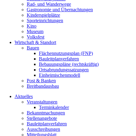
Rad- und Wanderwege
Gastronomie und Übernachtungen
Kinderspielplätze
Sporteinrichtungen
Kino
Museum
Volksfest
Wirtschaft & Standort
Bauen
Flächennutzungsplan (FNP)
Bauleitplanverfahren
Bebauungspläne (rechtskräftig)
Ortsabrundungssatzungen
Einheimischenmodell
Post & Banken
Breitbandausbau
Aktuelles
Veranstaltungen
Terminkalender
Bekanntmachungen
Stellenangebote
Bauleitplanverfahren
Ausschreibungen
Mitteilungsblatt