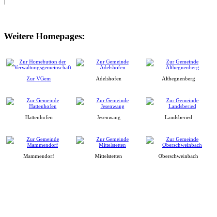
Weitere Homepages:
Zur VGem
Adelshofen
Althegnenberg
Hattenhofen
Jesenwang
Landsberied
Mammendorf
Mittelstetten
Oberschweinbach