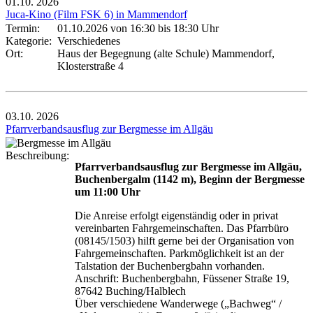
01.10.
2026
Juca-Kino (Film FSK 6) in Mammendorf
Termin:
01.10.2026 von 16:30
bis 18:30 Uhr
Kategorie:
Verschiedenes
Ort:
Haus der Begegnung (alte Schule) Mammendorf,
Klosterstraße 4
03.10.
2026
Pfarrverbandsausflug zur Bergmesse im Allgäu
Beschreibung:
Pfarrverbandsausflug zur Bergmesse im Allgäu,
Buchenbergalm (1142 m), Beginn der Bergmesse
um 11:00 Uhr
Die Anreise erfolgt eigenständig oder in privat
vereinbarten Fahrgemeinschaften. Das Pfarrbüro
(08145/1503) hilft gerne bei der Organisation von
Fahrgemeinschaften. Parkmöglichkeit ist an der
Talstation der Buchenbergbahn vorhanden.
Anschrift: Buchenbergbahn, Füssener Straße 19,
87642 Buching/Halblech
Über verschiedene Wanderwege („Bachweg“ /