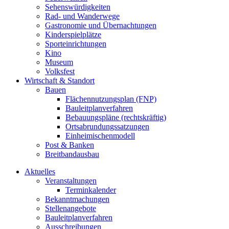
Sehenswürdigkeiten
Rad- und Wanderwege
Gastronomie und Übernachtungen
Kinderspielplätze
Sporteinrichtungen
Kino
Museum
Volksfest
Wirtschaft & Standort
Bauen
Flächennutzungsplan (FNP)
Bauleitplanverfahren
Bebauungspläne (rechtskräftig)
Ortsabrundungssatzungen
Einheimischenmodell
Post & Banken
Breitbandausbau
Aktuelles
Veranstaltungen
Terminkalender
Bekanntmachungen
Stellenangebote
Bauleitplanverfahren
Ausschreibungen