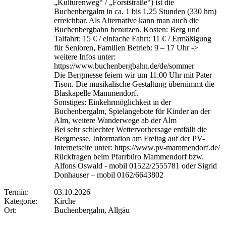
„Kulturenweg“ / „Forststraße“) ist die
Buchenbergalm in ca. 1 bis 1,25 Stunden (330 hm)
erreichbar. Als Alternative kann man auch die
Buchenbergbahn benutzen. Kosten: Berg und
Talfahrt: 15 € / einfache Fahrt: 11 € / Ermäßigung
für Senioren, Familien Betrieb: 9 – 17 Uhr ->
weitere Infos unter:
https://www.buchenbergbahn.de/de/sommer
Die Bergmesse feiern wir um 11.00 Uhr mit Pater
Tison. Die musikalische Gestaltung übernimmt die
Blaskapelle Mammendorf.
Sonstiges: Einkehrmöglichkeit in der
Buchenbergalm, Spielangebote für Kinder an der
Alm, weitere Wanderwege ab der Alm
Bei sehr schlechter Wettervorhersage entfällt die
Bergmesse. Information am Freitag auf der PV-
Internetseite unter: https://www.pv-mammendorf.de/
Rückfragen beim Pfarrbüro Mammendorf bzw.
Alfons Oswald - mobil 01522/2555781 oder Sigrid
Donhauser – mobil 0162/6643802
Termin:
03.10.2026
Kategorie:
Kirche
Ort:
Buchenbergalm, Allgäu