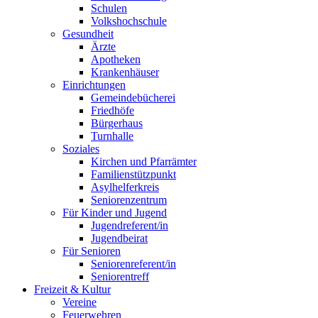
Schulen
Volkshochschule
Gesundheit
Ärzte
Apotheken
Krankenhäuser
Einrichtungen
Gemeindebücherei
Friedhöfe
Bürgerhaus
Turnhalle
Soziales
Kirchen und Pfarrämter
Familienstützpunkt
Asylhelferkreis
Seniorenzentrum
Für Kinder und Jugend
Jugendreferent/in
Jugendbeirat
Für Senioren
Seniorenreferent/in
Seniorentreff
Freizeit & Kultur
Vereine
Feuerwehren