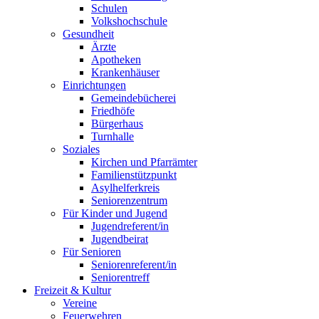
Schulen
Volkshochschule
Gesundheit
Ärzte
Apotheken
Krankenhäuser
Einrichtungen
Gemeindebücherei
Friedhöfe
Bürgerhaus
Turnhalle
Soziales
Kirchen und Pfarrämter
Familienstützpunkt
Asylhelferkreis
Seniorenzentrum
Für Kinder und Jugend
Jugendreferent/in
Jugendbeirat
Für Senioren
Seniorenreferent/in
Seniorentreff
Freizeit & Kultur
Vereine
Feuerwehren