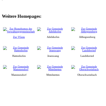
Weitere Homepages:
Zur VGem
Adelshofen
Althegnenberg
Hattenhofen
Jesenwang
Landsberied
Mammendorf
Mittelstetten
Oberschweinbach