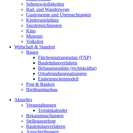
Sehenswürdigkeiten
Rad- und Wanderwege
Gastronomie und Übernachtungen
Kinderspielplätze
Sporteinrichtungen
Kino
Museum
Volksfest
Wirtschaft & Standort
Bauen
Flächennutzungsplan (FNP)
Bauleitplanverfahren
Bebauungspläne (rechtskräftig)
Ortsabrundungssatzungen
Einheimischenmodell
Post & Banken
Breitbandausbau
Aktuelles
Veranstaltungen
Terminkalender
Bekanntmachungen
Stellenangebote
Bauleitplanverfahren
Ausschreibungen