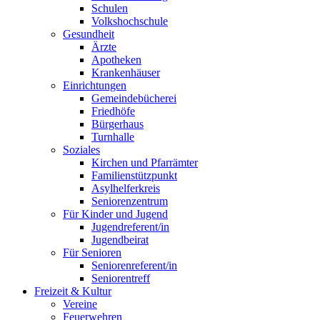
Schulen
Volkshochschule
Gesundheit
Ärzte
Apotheken
Krankenhäuser
Einrichtungen
Gemeindebücherei
Friedhöfe
Bürgerhaus
Turnhalle
Soziales
Kirchen und Pfarrämter
Familienstützpunkt
Asylhelferkreis
Seniorenzentrum
Für Kinder und Jugend
Jugendreferent/in
Jugendbeirat
Für Senioren
Seniorenreferent/in
Seniorentreff
Freizeit & Kultur
Vereine
Feuerwehren