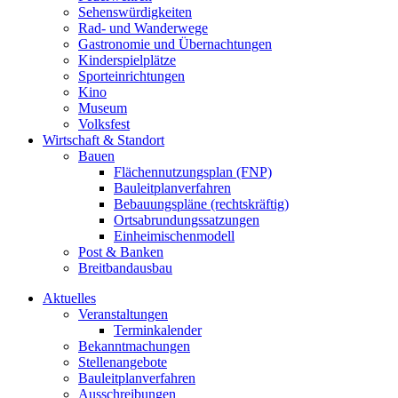
Sehenswürdigkeiten
Rad- und Wanderwege
Gastronomie und Übernachtungen
Kinderspielplätze
Sporteinrichtungen
Kino
Museum
Volksfest
Wirtschaft & Standort
Bauen
Flächennutzungsplan (FNP)
Bauleitplanverfahren
Bebauungspläne (rechtskräftig)
Ortsabrundungssatzungen
Einheimischenmodell
Post & Banken
Breitbandausbau
Aktuelles
Veranstaltungen
Terminkalender
Bekanntmachungen
Stellenangebote
Bauleitplanverfahren
Ausschreibungen