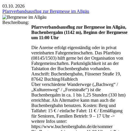
03.10.
2026
Pfarrverbandsausflug zur Bergmesse im Allgäu
Beschreibung:
Pfarrverbandsausflug zur Bergmesse im Allgäu,
Buchenbergalm (1142 m), Beginn der Bergmesse
um 11:00 Uhr
Die Anreise erfolgt eigenständig oder in privat
vereinbarten Fahrgemeinschaften. Das Pfarrbüro
(08145/1503) hilft gerne bei der Organisation von
Fahrgemeinschaften. Parkmöglichkeit ist an der
Talstation der Buchenbergbahn vorhanden.
Anschrift: Buchenbergbahn, Füssener Straße 19,
87642 Buching/Halblech
Über verschiedene Wanderwege („Bachweg“ /
„Kulturenweg“ / „Forststraße“) ist die
Buchenbergalm in ca. 1 bis 1,25 Stunden (330 hm)
erreichbar. Als Alternative kann man auch die
Buchenbergbahn benutzen. Kosten: Berg und
Talfahrt: 15 € / einfache Fahrt: 11 € / Ermäßigung
für Senioren, Familien Betrieb: 9 – 17 Uhr ->
weitere Infos unter:
https://www.buchenbergbahn.de/de/sommer