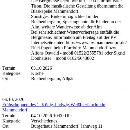
Die Bergmesse feiern wir um 11.00 Uhr mit Pater
Tison. Die musikalische Gestaltung übernimmt die
Blaskapelle Mammendorf.
Sonstiges: Einkehrmöglichkeit in der
Buchenbergalm, Spielangebote für Kinder an der
Alm, weitere Wanderwege ab der Alm
Bei sehr schlechter Wettervorhersage entfällt die
Bergmesse. Information am Freitag auf der PV-
Internetseite unter: https://www.pv-mammendorf.de/
Rückfragen beim Pfarrbüro Mammendorf bzw.
Alfons Oswald - mobil 01522/2555781 oder Sigrid
Donhauser – mobil 0162/6643802
Termin:
03.10.2026
Kategorie:
Kirche
Ort:
Buchenbergalm, Allgäu
04.10.
2026
Frühschoppen des 1. König-Ludwig-Weißbierfanclub in
Mammendorf
Termin:
04.10.2026 10:00 Uhr
Kategorie:
Verschiedenes
Ort:
Bürgerhaus Mammendorf, Jahnweg 11