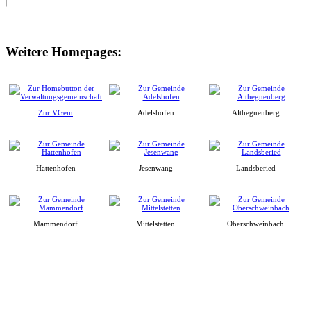
Weitere Homepages:
Zur VGem
Adelshofen
Althegnenberg
Hattenhofen
Jesenwang
Landsberied
Mammendorf
Mittelstetten
Oberschweinbach