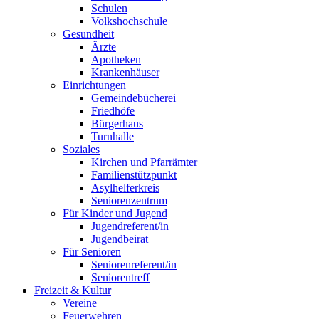
Schulen
Volkshochschule
Gesundheit
Ärzte
Apotheken
Krankenhäuser
Einrichtungen
Gemeindebücherei
Friedhöfe
Bürgerhaus
Turnhalle
Soziales
Kirchen und Pfarrämter
Familienstützpunkt
Asylhelferkreis
Seniorenzentrum
Für Kinder und Jugend
Jugendreferent/in
Jugendbeirat
Für Senioren
Seniorenreferent/in
Seniorentreff
Freizeit & Kultur
Vereine
Feuerwehren