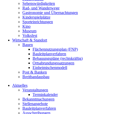
Sehenswürdigkeiten
Rad- und Wanderwege
Gastronomie und Übernachtungen
Kinderspielplätze
Sporteinrichtungen
Kino
Museum
Volksfest
Wirtschaft & Standort
Bauen
Flächennutzungsplan (FNP)
Bauleitplanverfahren
Bebauungspläne (rechtskräftig)
Ortsabrundungssatzungen
Einheimischenmodell
Post & Banken
Breitbandausbau
Aktuelles
Veranstaltungen
Terminkalender
Bekanntmachungen
Stellenangebote
Bauleitplanverfahren
Ausschreibungen