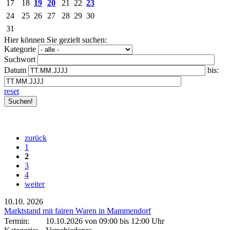
17
18
19
20
21
22
23
24
25
26
27
28
29
30
31
Hier können Sie gezielt suchen:
Kategorie
Suchwort
Datum
bis:
reset
zurück
1
2
3
4
weiter
10.10.
2026
Marktstand mit fairen Waren in Mammendorf
Termin:
10.10.2026 von 09:00
bis 12:00 Uhr