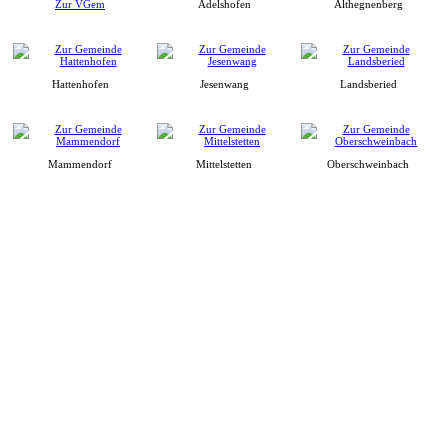
Zur VGem
Adelshofen
Althegnenberg
Hattenhofen
Jesenwang
Landsberied
Mammendorf
Mittelstetten
Oberschweinbach