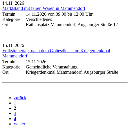
14.11.
2026
Marktstand mit fairen Waren in Mammendorf
Termin:
14.11.2026 von 09:00
bis 12:00 Uhr
Kategorie:
Verschiedenes
Ort:
Rathausplatz Mammendorf, Augsburger Straße 12
15.11.
2026
Volkstrauertag, nach dem Gottesdienst am Kriegerdenkmal
Mammendorf
Termin:
15.11.2026
Kategorie:
Gemeindliche Veranstaltung
Ort:
Kriegerdenkmal Mammendorf, Augsburger Straße
zurück
1
2
3
4
weiter