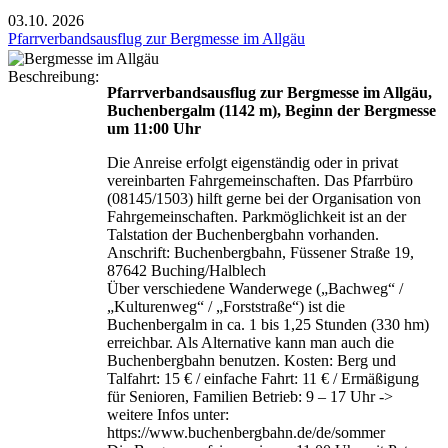
03.10.
2026
Pfarrverbandsausflug zur Bergmesse im Allgäu
Beschreibung:
Pfarrverbandsausflug zur Bergmesse im Allgäu,
Buchenbergalm (1142 m), Beginn der Bergmesse
um 11:00 Uhr
Die Anreise erfolgt eigenständig oder in privat
vereinbarten Fahrgemeinschaften. Das Pfarrbüro
(08145/1503) hilft gerne bei der Organisation von
Fahrgemeinschaften. Parkmöglichkeit ist an der
Talstation der Buchenbergbahn vorhanden.
Anschrift: Buchenbergbahn, Füssener Straße 19,
87642 Buching/Halblech
Über verschiedene Wanderwege („Bachweg“ /
„Kulturenweg“ / „Forststraße“) ist die
Buchenbergalm in ca. 1 bis 1,25 Stunden (330 hm)
erreichbar. Als Alternative kann man auch die
Buchenbergbahn benutzen. Kosten: Berg und
Talfahrt: 15 € / einfache Fahrt: 11 € / Ermäßigung
für Senioren, Familien Betrieb: 9 – 17 Uhr ->
weitere Infos unter:
https://www.buchenbergbahn.de/de/sommer