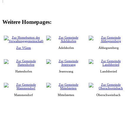
Weitere Homepages:
Zur VGem
Adelshofen
Althegnenberg
Hattenhofen
Jesenwang
Landsberied
Mammendorf
Mittelstetten
Oberschweinbach