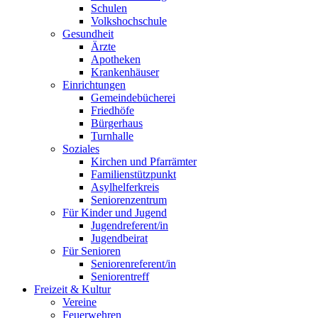
Schulen
Volkshochschule
Gesundheit
Ärzte
Apotheken
Krankenhäuser
Einrichtungen
Gemeindebücherei
Friedhöfe
Bürgerhaus
Turnhalle
Soziales
Kirchen und Pfarrämter
Familienstützpunkt
Asylhelferkreis
Seniorenzentrum
Für Kinder und Jugend
Jugendreferent/in
Jugendbeirat
Für Senioren
Seniorenreferent/in
Seniorentreff
Freizeit & Kultur
Vereine
Feuerwehren