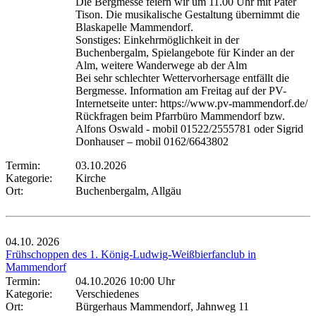
Die Bergmesse feiern wir um 11.00 Uhr mit Pater
Tison. Die musikalische Gestaltung übernimmt die
Blaskapelle Mammendorf.
Sonstiges: Einkehrmöglichkeit in der
Buchenbergalm, Spielangebote für Kinder an der
Alm, weitere Wanderwege ab der Alm
Bei sehr schlechter Wettervorhersage entfällt die
Bergmesse. Information am Freitag auf der PV-
Internetseite unter: https://www.pv-mammendorf.de/
Rückfragen beim Pfarrbüro Mammendorf bzw.
Alfons Oswald - mobil 01522/2555781 oder Sigrid
Donhauser – mobil 0162/6643802
Termin:
03.10.2026
Kategorie:
Kirche
Ort:
Buchenbergalm, Allgäu
04.10.
2026
Frühschoppen des 1. König-Ludwig-Weißbierfanclub in
Mammendorf
Termin:
04.10.2026 10:00 Uhr
Kategorie:
Verschiedenes
Ort:
Bürgerhaus Mammendorf, Jahnweg 11