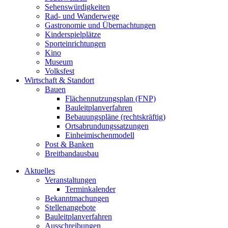
Sehenswürdigkeiten
Rad- und Wanderwege
Gastronomie und Übernachtungen
Kinderspielplätze
Sporteinrichtungen
Kino
Museum
Volksfest
Wirtschaft & Standort
Bauen
Flächennutzungsplan (FNP)
Bauleitplanverfahren
Bebauungspläne (rechtskräftig)
Ortsabrundungssatzungen
Einheimischenmodell
Post & Banken
Breitbandausbau
Aktuelles
Veranstaltungen
Terminkalender
Bekanntmachungen
Stellenangebote
Bauleitplanverfahren
Ausschreibungen