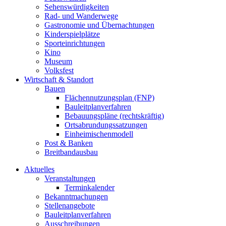
Sehenswürdigkeiten
Rad- und Wanderwege
Gastronomie und Übernachtungen
Kinderspielplätze
Sporteinrichtungen
Kino
Museum
Volksfest
Wirtschaft & Standort
Bauen
Flächennutzungsplan (FNP)
Bauleitplanverfahren
Bebauungspläne (rechtskräftig)
Ortsabrundungssatzungen
Einheimischenmodell
Post & Banken
Breitbandausbau
Aktuelles
Veranstaltungen
Terminkalender
Bekanntmachungen
Stellenangebote
Bauleitplanverfahren
Ausschreibungen