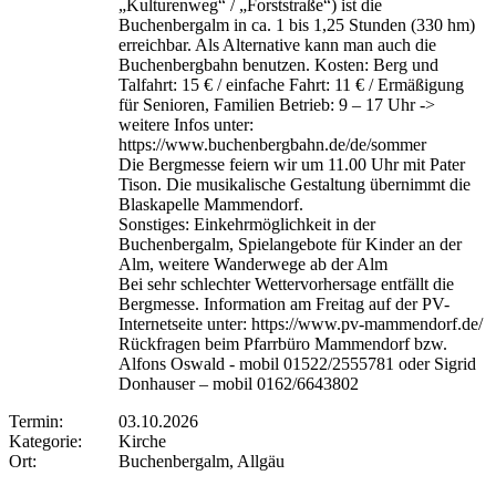
„Kulturenweg“ / „Forststraße“) ist die
Buchenbergalm in ca. 1 bis 1,25 Stunden (330 hm)
erreichbar. Als Alternative kann man auch die
Buchenbergbahn benutzen. Kosten: Berg und
Talfahrt: 15 € / einfache Fahrt: 11 € / Ermäßigung
für Senioren, Familien Betrieb: 9 – 17 Uhr ->
weitere Infos unter:
https://www.buchenbergbahn.de/de/sommer
Die Bergmesse feiern wir um 11.00 Uhr mit Pater
Tison. Die musikalische Gestaltung übernimmt die
Blaskapelle Mammendorf.
Sonstiges: Einkehrmöglichkeit in der
Buchenbergalm, Spielangebote für Kinder an der
Alm, weitere Wanderwege ab der Alm
Bei sehr schlechter Wettervorhersage entfällt die
Bergmesse. Information am Freitag auf der PV-
Internetseite unter: https://www.pv-mammendorf.de/
Rückfragen beim Pfarrbüro Mammendorf bzw.
Alfons Oswald - mobil 01522/2555781 oder Sigrid
Donhauser – mobil 0162/6643802
Termin:
03.10.2026
Kategorie:
Kirche
Ort:
Buchenbergalm, Allgäu