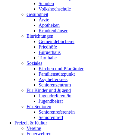
Schulen
Volkshochschule
Gesundheit
Ärzte
Apotheken
Krankenhäuser
Einrichtungen
Gemeindebücherei
Friedhöfe
Bürgerhaus
Turnhalle
Soziales
Kirchen und Pfarrämter
Familienstützpunkt
Asylhelferkreis
Seniorenzentrum
Für Kinder und Jugend
Jugendreferent/in
Jugendbeirat
Für Senioren
Seniorenreferent/in
Seniorentreff
Freizeit & Kultur
Vereine
Feuerwehren