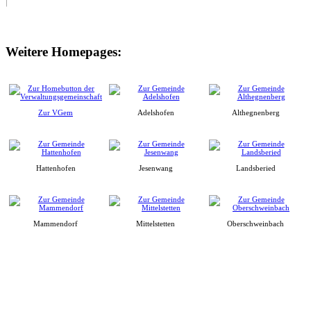
Weitere Homepages:
Zur VGem
Adelshofen
Althegnenberg
Hattenhofen
Jesenwang
Landsberied
Mammendorf
Mittelstetten
Oberschweinbach