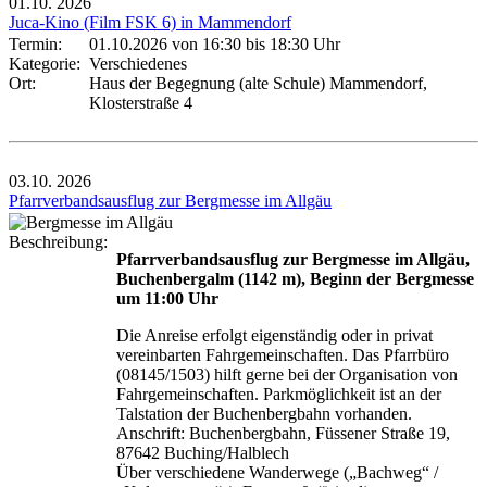
01.10.
2026
Juca-Kino (Film FSK 6) in Mammendorf
Termin:
01.10.2026 von 16:30
bis 18:30 Uhr
Kategorie:
Verschiedenes
Ort:
Haus der Begegnung (alte Schule) Mammendorf,
Klosterstraße 4
03.10.
2026
Pfarrverbandsausflug zur Bergmesse im Allgäu
Beschreibung:
Pfarrverbandsausflug zur Bergmesse im Allgäu,
Buchenbergalm (1142 m), Beginn der Bergmesse
um 11:00 Uhr
Die Anreise erfolgt eigenständig oder in privat
vereinbarten Fahrgemeinschaften. Das Pfarrbüro
(08145/1503) hilft gerne bei der Organisation von
Fahrgemeinschaften. Parkmöglichkeit ist an der
Talstation der Buchenbergbahn vorhanden.
Anschrift: Buchenbergbahn, Füssener Straße 19,
87642 Buching/Halblech
Über verschiedene Wanderwege („Bachweg“ /