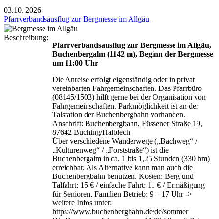
03.10.
2026
Pfarrverbandsausflug zur Bergmesse im Allgäu
Beschreibung:
Pfarrverbandsausflug zur Bergmesse im Allgäu,
Buchenbergalm (1142 m), Beginn der Bergmesse
um 11:00 Uhr
Die Anreise erfolgt eigenständig oder in privat
vereinbarten Fahrgemeinschaften. Das Pfarrbüro
(08145/1503) hilft gerne bei der Organisation von
Fahrgemeinschaften. Parkmöglichkeit ist an der
Talstation der Buchenbergbahn vorhanden.
Anschrift: Buchenbergbahn, Füssener Straße 19,
87642 Buching/Halblech
Über verschiedene Wanderwege („Bachweg“ /
„Kulturenweg“ / „Forststraße“) ist die
Buchenbergalm in ca. 1 bis 1,25 Stunden (330 hm)
erreichbar. Als Alternative kann man auch die
Buchenbergbahn benutzen. Kosten: Berg und
Talfahrt: 15 € / einfache Fahrt: 11 € / Ermäßigung
für Senioren, Familien Betrieb: 9 – 17 Uhr ->
weitere Infos unter:
https://www.buchenbergbahn.de/de/sommer