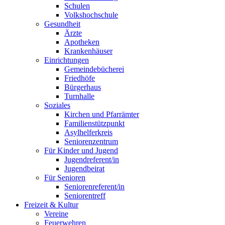
Schulen
Volkshochschule
Gesundheit
Ärzte
Apotheken
Krankenhäuser
Einrichtungen
Gemeindebücherei
Friedhöfe
Bürgerhaus
Turnhalle
Soziales
Kirchen und Pfarrämter
Familienstützpunkt
Asylhelferkreis
Seniorenzentrum
Für Kinder und Jugend
Jugendreferent/in
Jugendbeirat
Für Senioren
Seniorenreferent/in
Seniorentreff
Freizeit & Kultur
Vereine
Feuerwehren