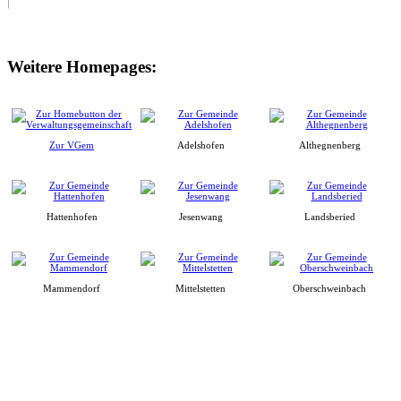
Weitere Homepages:
Zur VGem
Adelshofen
Althegnenberg
Hattenhofen
Jesenwang
Landsberied
Mammendorf
Mittelstetten
Oberschweinbach