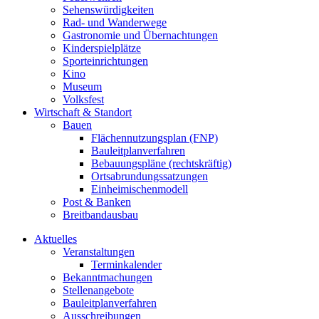
Sehenswürdigkeiten
Rad- und Wanderwege
Gastronomie und Übernachtungen
Kinderspielplätze
Sporteinrichtungen
Kino
Museum
Volksfest
Wirtschaft & Standort
Bauen
Flächennutzungsplan (FNP)
Bauleitplanverfahren
Bebauungspläne (rechtskräftig)
Ortsabrundungssatzungen
Einheimischenmodell
Post & Banken
Breitbandausbau
Aktuelles
Veranstaltungen
Terminkalender
Bekanntmachungen
Stellenangebote
Bauleitplanverfahren
Ausschreibungen