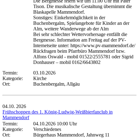
Die Bergmesse feiern wir um 11.00 Uhr mit Pater
Tison. Die musikalische Gestaltung übernimmt die
Blaskapelle Mammendorf.
Sonstiges: Einkehrmöglichkeit in der
Buchenbergalm, Spielangebote für Kinder an der
Alm, weitere Wanderwege ab der Alm
Bei sehr schlechter Wettervorhersage entfällt die
Bergmesse. Information am Freitag auf der PV-
Internetseite unter: https://www.pv-mammendorf.de/
Rückfragen beim Pfarrbüro Mammendorf bzw.
Alfons Oswald - mobil 01522/2555781 oder Sigrid
Donhauser – mobil 0162/6643802
Termin:
03.10.2026
Kategorie:
Kirche
Ort:
Buchenbergalm, Allgäu
04.10.
2026
Frühschoppen des 1. König-Ludwig-Weißbierfanclub in
Mammendorf
Termin:
04.10.2026 10:00 Uhr
Kategorie:
Verschiedenes
Ort:
Bürgerhaus Mammendorf, Jahnweg 11