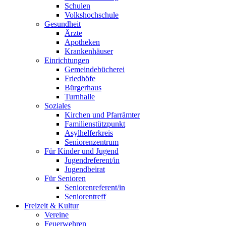
Schulen
Volkshochschule
Gesundheit
Ärzte
Apotheken
Krankenhäuser
Einrichtungen
Gemeindebücherei
Friedhöfe
Bürgerhaus
Turnhalle
Soziales
Kirchen und Pfarrämter
Familienstützpunkt
Asylhelferkreis
Seniorenzentrum
Für Kinder und Jugend
Jugendreferent/in
Jugendbeirat
Für Senioren
Seniorenreferent/in
Seniorentreff
Freizeit & Kultur
Vereine
Feuerwehren