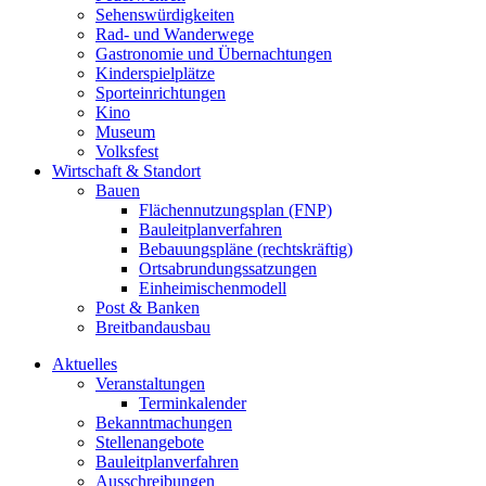
Sehenswürdigkeiten
Rad- und Wanderwege
Gastronomie und Übernachtungen
Kinderspielplätze
Sporteinrichtungen
Kino
Museum
Volksfest
Wirtschaft & Standort
Bauen
Flächennutzungsplan (FNP)
Bauleitplanverfahren
Bebauungspläne (rechtskräftig)
Ortsabrundungssatzungen
Einheimischenmodell
Post & Banken
Breitbandausbau
Aktuelles
Veranstaltungen
Terminkalender
Bekanntmachungen
Stellenangebote
Bauleitplanverfahren
Ausschreibungen