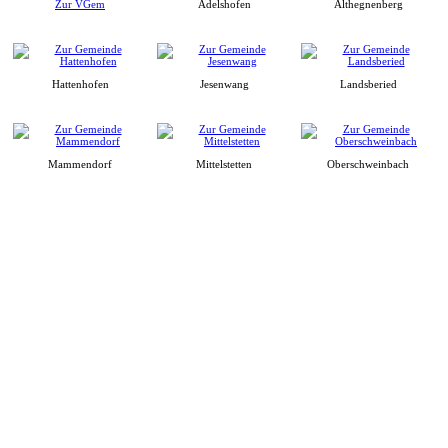
Zur VGem
Adelshofen
Althegnenberg
Hattenhofen
Jesenwang
Landsberied
Mammendorf
Mittelstetten
Oberschweinbach