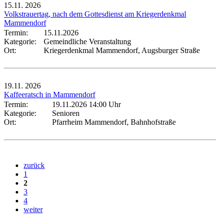
15.11.
2026
Volkstrauertag, nach dem Gottesdienst am Kriegerdenkmal
Mammendorf
Termin:
15.11.2026
Kategorie:
Gemeindliche Veranstaltung
Ort:
Kriegerdenkmal Mammendorf, Augsburger Straße
19.11.
2026
Kaffeeratsch in Mammendorf
Termin:
19.11.2026 14:00 Uhr
Kategorie:
Senioren
Ort:
Pfarrheim Mammendorf, Bahnhofstraße
zurück
1
2
3
4
weiter