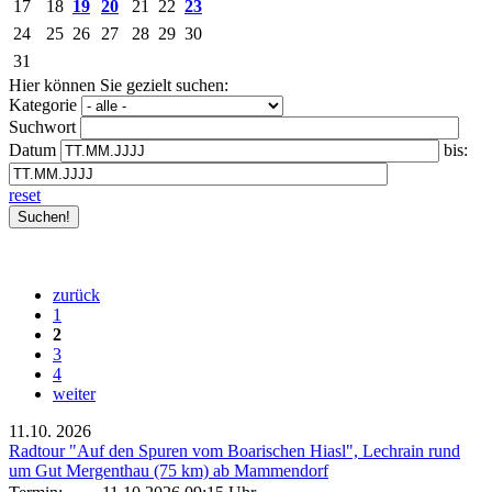
17
18
19
20
21
22
23
24
25
26
27
28
29
30
31
Hier können Sie gezielt suchen:
Kategorie
Suchwort
Datum
bis:
reset
zurück
1
2
3
4
weiter
11.10.
2026
Radtour "Auf den Spuren vom Boarischen Hiasl", Lechrain rund
um Gut Mergenthau (75 km) ab Mammendorf