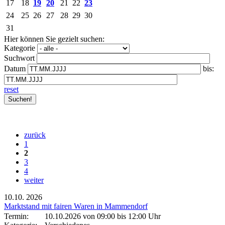
17
18
19
20
21
22
23
24
25
26
27
28
29
30
31
Hier können Sie gezielt suchen:
Kategorie
Suchwort
Datum
bis:
reset
zurück
1
2
3
4
weiter
10.10.
2026
Marktstand mit fairen Waren in Mammendorf
Termin:
10.10.2026 von 09:00
bis 12:00 Uhr