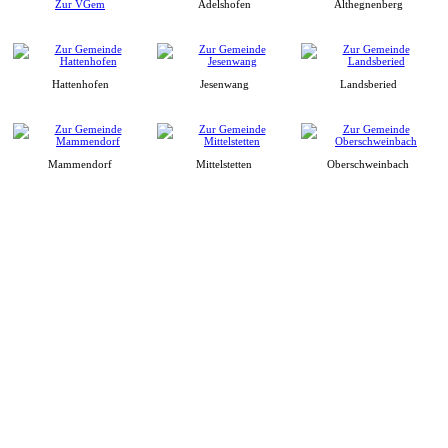
Zur VGem
Adelshofen
Althegnenberg
Hattenhofen
Jesenwang
Landsberied
Mammendorf
Mittelstetten
Oberschweinbach