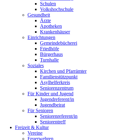
Schulen
Volkshochschule
Gesundheit
Ärzte
Apotheken
Krankenhäuser
Einrichtungen
Gemeindebücherei
Friedhöfe
Bürgerhaus
Turnhalle
Soziales
Kirchen und Pfarrämter
Familienstützpunkt
Asylhelferkreis
Seniorenzentrum
Für Kinder und Jugend
Jugendreferent/in
Jugendbeirat
Für Senioren
Seniorenreferent/in
Seniorentreff
Freizeit & Kultur
Vereine
Feuerwehren