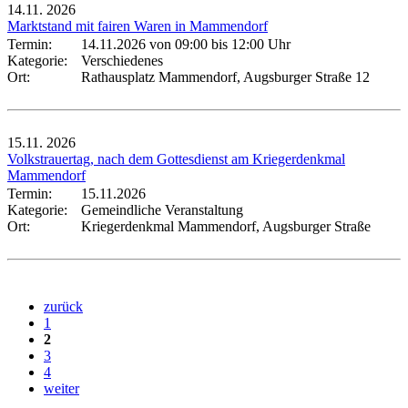
14.11.
2026
Marktstand mit fairen Waren in Mammendorf
Termin:
14.11.2026 von 09:00
bis 12:00 Uhr
Kategorie:
Verschiedenes
Ort:
Rathausplatz Mammendorf, Augsburger Straße 12
15.11.
2026
Volkstrauertag, nach dem Gottesdienst am Kriegerdenkmal
Mammendorf
Termin:
15.11.2026
Kategorie:
Gemeindliche Veranstaltung
Ort:
Kriegerdenkmal Mammendorf, Augsburger Straße
zurück
1
2
3
4
weiter