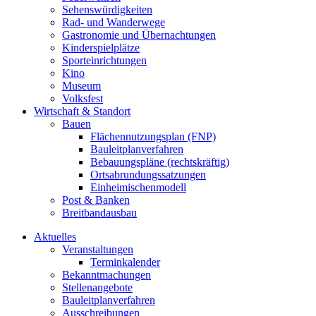
Sehenswürdigkeiten
Rad- und Wanderwege
Gastronomie und Übernachtungen
Kinderspielplätze
Sporteinrichtungen
Kino
Museum
Volksfest
Wirtschaft & Standort
Bauen
Flächennutzungsplan (FNP)
Bauleitplanverfahren
Bebauungspläne (rechtskräftig)
Ortsabrundungssatzungen
Einheimischenmodell
Post & Banken
Breitbandausbau
Aktuelles
Veranstaltungen
Terminkalender
Bekanntmachungen
Stellenangebote
Bauleitplanverfahren
Ausschreibungen