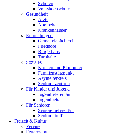
Schulen
Volkshochschule
Gesundheit
Ärzte
Apotheken
Krankenhäuser
Einrichtungen
Gemeindebücherei
Friedhöfe
Bürgerhaus
Turnhalle
Soziales
Kirchen und Pfarrämter
Familienstützpunkt
Asylhelferkreis
Seniorenzentrum
Für Kinder und Jugend
Jugendreferent/in
Jugendbeirat
Für Senioren
Seniorenreferent/in
Seniorentreff
Freizeit & Kultur
Vereine
Feuerwehren