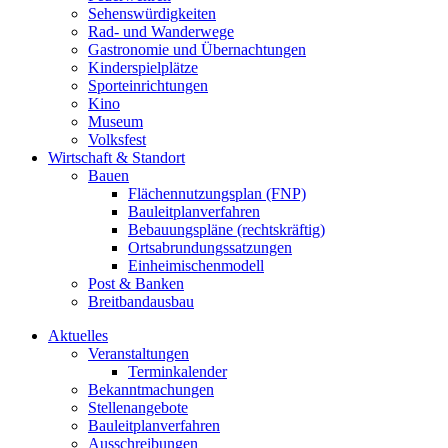
Sehenswürdigkeiten
Rad- und Wanderwege
Gastronomie und Übernachtungen
Kinderspielplätze
Sporteinrichtungen
Kino
Museum
Volksfest
Wirtschaft & Standort
Bauen
Flächennutzungsplan (FNP)
Bauleitplanverfahren
Bebauungspläne (rechtskräftig)
Ortsabrundungssatzungen
Einheimischenmodell
Post & Banken
Breitbandausbau
Aktuelles
Veranstaltungen
Terminkalender
Bekanntmachungen
Stellenangebote
Bauleitplanverfahren
Ausschreibungen