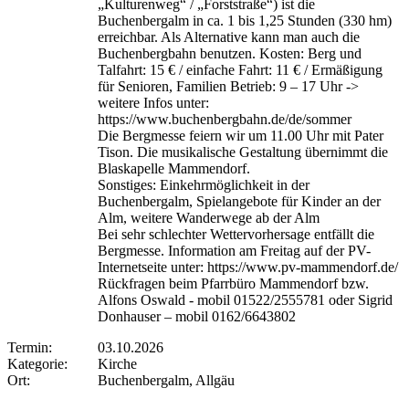
„Kulturenweg“ / „Forststraße“) ist die
Buchenbergalm in ca. 1 bis 1,25 Stunden (330 hm)
erreichbar. Als Alternative kann man auch die
Buchenbergbahn benutzen. Kosten: Berg und
Talfahrt: 15 € / einfache Fahrt: 11 € / Ermäßigung
für Senioren, Familien Betrieb: 9 – 17 Uhr ->
weitere Infos unter:
https://www.buchenbergbahn.de/de/sommer
Die Bergmesse feiern wir um 11.00 Uhr mit Pater
Tison. Die musikalische Gestaltung übernimmt die
Blaskapelle Mammendorf.
Sonstiges: Einkehrmöglichkeit in der
Buchenbergalm, Spielangebote für Kinder an der
Alm, weitere Wanderwege ab der Alm
Bei sehr schlechter Wettervorhersage entfällt die
Bergmesse. Information am Freitag auf der PV-
Internetseite unter: https://www.pv-mammendorf.de/
Rückfragen beim Pfarrbüro Mammendorf bzw.
Alfons Oswald - mobil 01522/2555781 oder Sigrid
Donhauser – mobil 0162/6643802
Termin:
03.10.2026
Kategorie:
Kirche
Ort:
Buchenbergalm, Allgäu