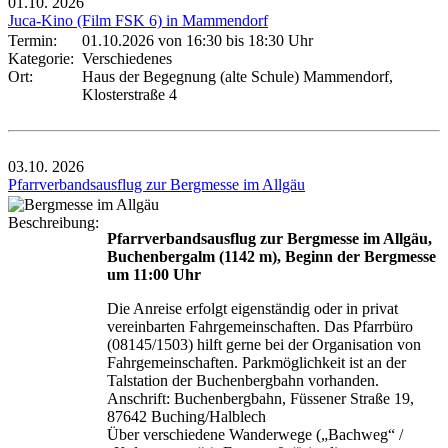
01.10.
2026
Juca-Kino (Film FSK 6) in Mammendorf
Termin:
01.10.2026 von 16:30
bis 18:30 Uhr
Kategorie:
Verschiedenes
Ort:
Haus der Begegnung (alte Schule) Mammendorf,
Klosterstraße 4
03.10.
2026
Pfarrverbandsausflug zur Bergmesse im Allgäu
Beschreibung:
Pfarrverbandsausflug zur Bergmesse im Allgäu,
Buchenbergalm (1142 m), Beginn der Bergmesse
um 11:00 Uhr
Die Anreise erfolgt eigenständig oder in privat
vereinbarten Fahrgemeinschaften. Das Pfarrbüro
(08145/1503) hilft gerne bei der Organisation von
Fahrgemeinschaften. Parkmöglichkeit ist an der
Talstation der Buchenbergbahn vorhanden.
Anschrift: Buchenbergbahn, Füssener Straße 19,
87642 Buching/Halblech
Über verschiedene Wanderwege („Bachweg“ /