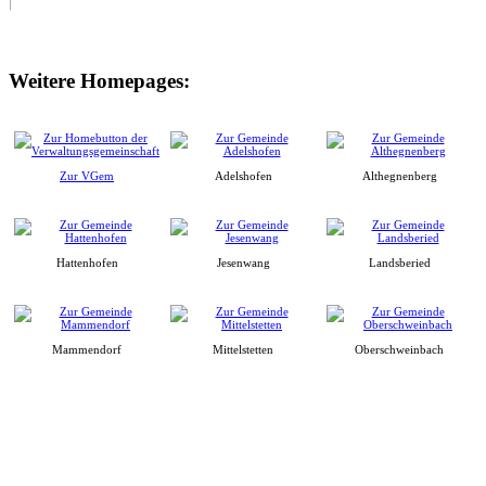
Weitere Homepages:
Zur VGem
Adelshofen
Althegnenberg
Hattenhofen
Jesenwang
Landsberied
Mammendorf
Mittelstetten
Oberschweinbach