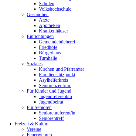
Schulen
Volkshochschule
Gesundheit
Ärzte
Apotheken
Krankenhäuser
Einrichtungen
Gemeindebücherei
Friedhöfe
Bürgerhaus
Turnhalle
Soziales
Kirchen und Pfarrämter
Familienstützpunkt
Asylhelferkreis
Seniorenzentrum
Für Kinder und Jugend
Jugendreferent/in
Jugendbeirat
Für Senioren
Seniorenreferent/in
Seniorentreff
Freizeit & Kultur
Vereine
Feuerwehren