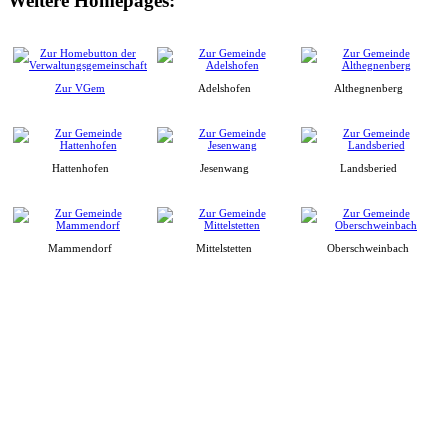
Weitere Homepages:
Zur VGem
Adelshofen
Althegnenberg
Hattenhofen
Jesenwang
Landsberied
Mammendorf
Mittelstetten
Oberschweinbach