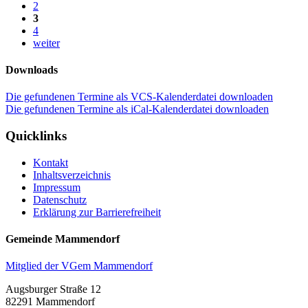
2
3
4
weiter
Downloads
Die gefundenen Termine als VCS-Kalenderdatei downloaden
Die gefundenen Termine als iCal-Kalenderdatei downloaden
Quicklinks
Kontakt
Inhaltsverzeichnis
Impressum
Datenschutz
Erklärung zur Barrierefreiheit
Gemeinde Mammendorf
Mitglied der VGem Mammendorf
Augsburger Straße 12
82291 Mammendorf