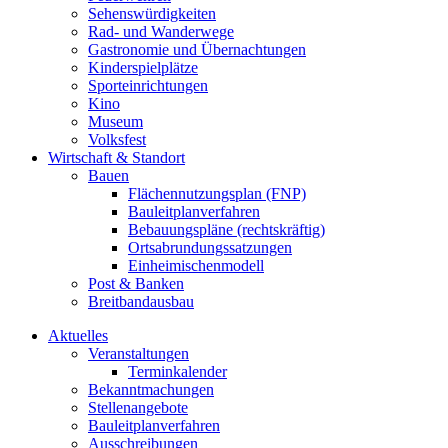
Sehenswürdigkeiten
Rad- und Wanderwege
Gastronomie und Übernachtungen
Kinderspielplätze
Sporteinrichtungen
Kino
Museum
Volksfest
Wirtschaft & Standort
Bauen
Flächennutzungsplan (FNP)
Bauleitplanverfahren
Bebauungspläne (rechtskräftig)
Ortsabrundungssatzungen
Einheimischenmodell
Post & Banken
Breitbandausbau
Aktuelles
Veranstaltungen
Terminkalender
Bekanntmachungen
Stellenangebote
Bauleitplanverfahren
Ausschreibungen