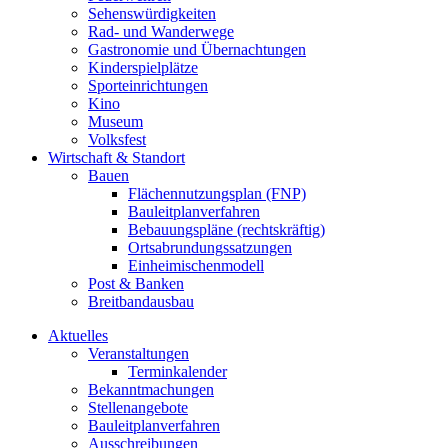
Sehenswürdigkeiten
Rad- und Wanderwege
Gastronomie und Übernachtungen
Kinderspielplätze
Sporteinrichtungen
Kino
Museum
Volksfest
Wirtschaft & Standort
Bauen
Flächennutzungsplan (FNP)
Bauleitplanverfahren
Bebauungspläne (rechtskräftig)
Ortsabrundungssatzungen
Einheimischenmodell
Post & Banken
Breitbandausbau
Aktuelles
Veranstaltungen
Terminkalender
Bekanntmachungen
Stellenangebote
Bauleitplanverfahren
Ausschreibungen