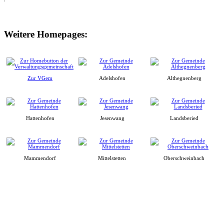
Weitere Homepages:
Zur VGem
Adelshofen
Althegnenberg
Hattenhofen
Jesenwang
Landsberied
Mammendorf
Mittelstetten
Oberschweinbach