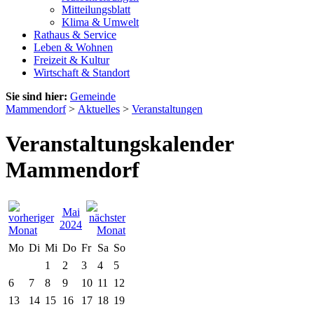
Mitteilungsblatt
Klima & Umwelt
Rathaus & Service
Leben & Wohnen
Freizeit & Kultur
Wirtschaft & Standort
Sie sind hier:
Gemeinde
Mammendorf
>
Aktuelles
>
Veranstaltungen
Veranstaltungskalender
Mammendorf
Mai
2024
Mo
Di
Mi
Do
Fr
Sa
So
1
2
3
4
5
6
7
8
9
10
11
12
13
14
15
16
17
18
19