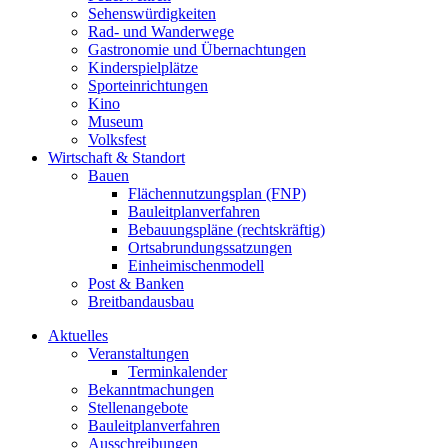
Sehenswürdigkeiten
Rad- und Wanderwege
Gastronomie und Übernachtungen
Kinderspielplätze
Sporteinrichtungen
Kino
Museum
Volksfest
Wirtschaft & Standort
Bauen
Flächennutzungsplan (FNP)
Bauleitplanverfahren
Bebauungspläne (rechtskräftig)
Ortsabrundungssatzungen
Einheimischenmodell
Post & Banken
Breitbandausbau
Aktuelles
Veranstaltungen
Terminkalender
Bekanntmachungen
Stellenangebote
Bauleitplanverfahren
Ausschreibungen