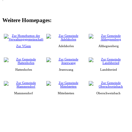
Weitere Homepages:
Zur VGem
Adelshofen
Althegnenberg
Hattenhofen
Jesenwang
Landsberied
Mammendorf
Mittelstetten
Oberschweinbach