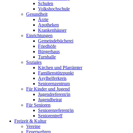
Schulen
Volkshochschule
Gesundheit
Ärzte
Apotheken
Krankenhäuser
Einrichtungen
Gemeindebücherei
Friedhöfe
Bürgerhaus
Turnhalle
Soziales
Kirchen und Pfarrämter
Familienstützpunkt
Asylhelferkreis
Seniorenzentrum
Für Kinder und Jugend
Jugendreferent/in
Jugendbeirat
Für Senioren
Seniorenreferent/in
Seniorentreff
Freizeit & Kultur
Vereine
Feuerwehren