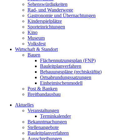
Sehenswürdigkeiten
Rad- und Wanderwege
Gastronomie und Übernachtungen
Kinderspielplätze
Sporteinrichtungen
Kino
Museum
Volksfest
Wirtschaft & Standort
Bauen
Flächennutzungsplan (FNP)
Bauleitplanverfahren
Bebauungspläne (rechtskräftig)
Ortsabrundungssatzungen
Einheimischenmodell
Post & Banken
Breitbandausbau
Aktuelles
Veranstaltungen
Terminkalender
Bekanntmachungen
Stellenangebote
Bauleitplanverfahren
Ausschreibungen