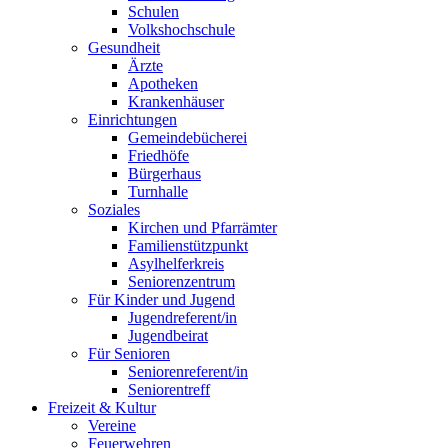
Schulen
Volkshochschule
Gesundheit
Ärzte
Apotheken
Krankenhäuser
Einrichtungen
Gemeindebücherei
Friedhöfe
Bürgerhaus
Turnhalle
Soziales
Kirchen und Pfarrämter
Familienstützpunkt
Asylhelferkreis
Seniorenzentrum
Für Kinder und Jugend
Jugendreferent/in
Jugendbeirat
Für Senioren
Seniorenreferent/in
Seniorentreff
Freizeit & Kultur
Vereine
Feuerwehren