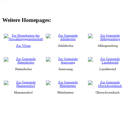
Weitere Homepages:
Zur VGem
Adelshofen
Althegnenberg
Hattenhofen
Jesenwang
Landsberied
Mammendorf
Mittelstetten
Oberschweinbach