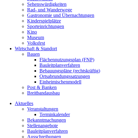
Sehenswürdigkeiten
Rad- und Wanderwege
Gastronomie und Übernachtungen
Kinderspielplätze
Sporteinrichtungen
Kino
Museum
Volksfest
Wirtschaft & Standort
Bauen
Flächennutzungsplan (FNP)
Bauleitplanverfahren
Bebauungspläne (rechtskräftig)
Ortsabrundungssatzungen
Einheimischenmodell
Post & Banken
Breitbandausbau
Aktuelles
Veranstaltungen
Terminkalender
Bekanntmachungen
Stellenangebote
Bauleitplanverfahren
Ausschreibungen