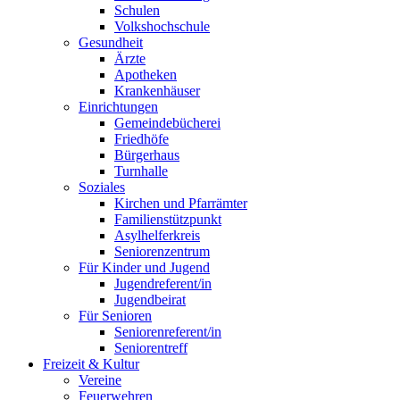
Schulen
Volkshochschule
Gesundheit
Ärzte
Apotheken
Krankenhäuser
Einrichtungen
Gemeindebücherei
Friedhöfe
Bürgerhaus
Turnhalle
Soziales
Kirchen und Pfarrämter
Familienstützpunkt
Asylhelferkreis
Seniorenzentrum
Für Kinder und Jugend
Jugendreferent/in
Jugendbeirat
Für Senioren
Seniorenreferent/in
Seniorentreff
Freizeit & Kultur
Vereine
Feuerwehren