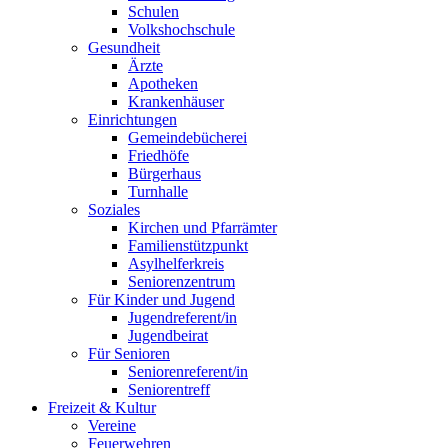
Schulen
Volkshochschule
Gesundheit
Ärzte
Apotheken
Krankenhäuser
Einrichtungen
Gemeindebücherei
Friedhöfe
Bürgerhaus
Turnhalle
Soziales
Kirchen und Pfarrämter
Familienstützpunkt
Asylhelferkreis
Seniorenzentrum
Für Kinder und Jugend
Jugendreferent/in
Jugendbeirat
Für Senioren
Seniorenreferent/in
Seniorentreff
Freizeit & Kultur
Vereine
Feuerwehren