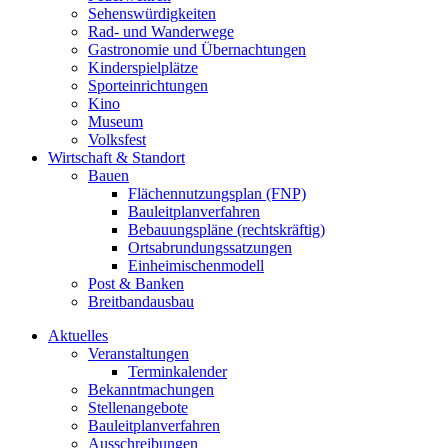
Sehenswürdigkeiten
Rad- und Wanderwege
Gastronomie und Übernachtungen
Kinderspielplätze
Sporteinrichtungen
Kino
Museum
Volksfest
Wirtschaft & Standort
Bauen
Flächennutzungsplan (FNP)
Bauleitplanverfahren
Bebauungspläne (rechtskräftig)
Ortsabrundungssatzungen
Einheimischenmodell
Post & Banken
Breitbandausbau
Aktuelles
Veranstaltungen
Terminkalender
Bekanntmachungen
Stellenangebote
Bauleitplanverfahren
Ausschreibungen