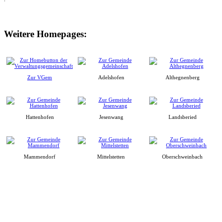
Weitere Homepages:
Zur VGem
Adelshofen
Althegnenberg
Hattenhofen
Jesenwang
Landsberied
Mammendorf
Mittelstetten
Oberschweinbach