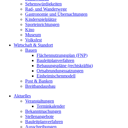
Sehenswürdigkeiten
Rad- und Wanderwege
Gastronomie und Übernachtungen
Kinderspielplätze
Sporteinrichtungen
Kino
Museum
Volksfest
Wirtschaft & Standort
Bauen
Flächennutzungsplan (FNP)
Bauleitplanverfahren
Bebauungspläne (rechtskräftig)
Ortsabrundungssatzungen
Einheimischenmodell
Post & Banken
Breitbandausbau
Aktuelles
Veranstaltungen
Terminkalender
Bekanntmachungen
Stellenangebote
Bauleitplanverfahren
Ausschreibungen