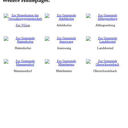
Weitere Homepages:
Zur VGem
Adelshofen
Althegnenberg
Hattenhofen
Jesenwang
Landsberied
Mammendorf
Mittelstetten
Oberschweinbach