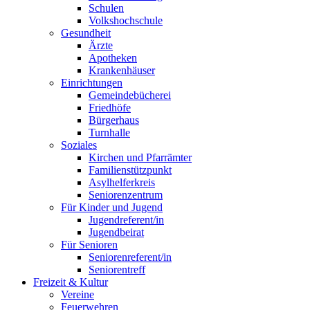
Schulen
Volkshochschule
Gesundheit
Ärzte
Apotheken
Krankenhäuser
Einrichtungen
Gemeindebücherei
Friedhöfe
Bürgerhaus
Turnhalle
Soziales
Kirchen und Pfarrämter
Familienstützpunkt
Asylhelferkreis
Seniorenzentrum
Für Kinder und Jugend
Jugendreferent/in
Jugendbeirat
Für Senioren
Seniorenreferent/in
Seniorentreff
Freizeit & Kultur
Vereine
Feuerwehren