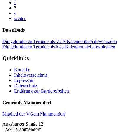
2
3
4
weiter
Downloads
Die gefundenen Termine als VCS-Kalenderdatei downloaden
Die gefundenen Termine als iCal-Kalenderdatei downloaden
Quicklinks
Kontakt
Inhaltsverzeichnis
Impressum
Datenschutz
Erklärung zur Barrierefreiheit
Gemeinde Mammendorf
Mitglied der VGem Mammendorf
Augsburger Straße 12
82291 Mammendorf