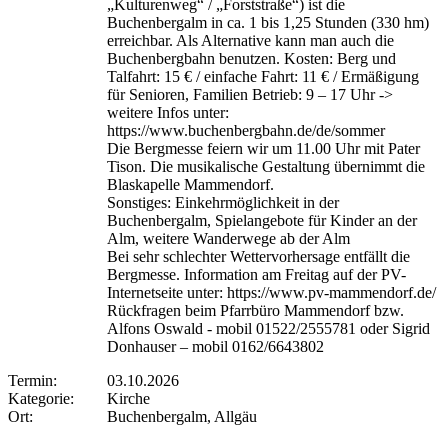
„Kulturenweg“ / „Forststraße“) ist die
Buchenbergalm in ca. 1 bis 1,25 Stunden (330 hm)
erreichbar. Als Alternative kann man auch die
Buchenbergbahn benutzen. Kosten: Berg und
Talfahrt: 15 € / einfache Fahrt: 11 € / Ermäßigung
für Senioren, Familien Betrieb: 9 – 17 Uhr ->
weitere Infos unter:
https://www.buchenbergbahn.de/de/sommer
Die Bergmesse feiern wir um 11.00 Uhr mit Pater
Tison. Die musikalische Gestaltung übernimmt die
Blaskapelle Mammendorf.
Sonstiges: Einkehrmöglichkeit in der
Buchenbergalm, Spielangebote für Kinder an der
Alm, weitere Wanderwege ab der Alm
Bei sehr schlechter Wettervorhersage entfällt die
Bergmesse. Information am Freitag auf der PV-
Internetseite unter: https://www.pv-mammendorf.de/
Rückfragen beim Pfarrbüro Mammendorf bzw.
Alfons Oswald - mobil 01522/2555781 oder Sigrid
Donhauser – mobil 0162/6643802
Termin:
03.10.2026
Kategorie:
Kirche
Ort:
Buchenbergalm, Allgäu