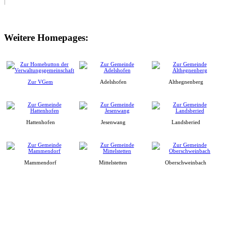
Weitere Homepages:
Zur VGem
Adelshofen
Althegnenberg
Hattenhofen
Jesenwang
Landsberied
Mammendorf
Mittelstetten
Oberschweinbach