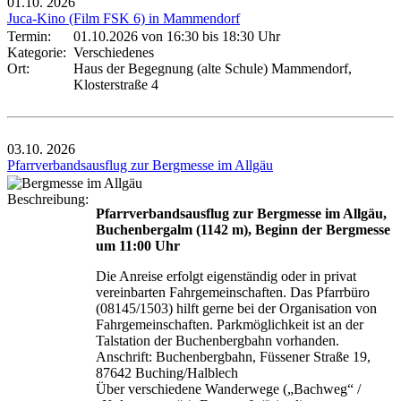
01.10.
2026
Juca-Kino (Film FSK 6) in Mammendorf
Termin:
01.10.2026 von 16:30
bis 18:30 Uhr
Kategorie:
Verschiedenes
Ort:
Haus der Begegnung (alte Schule) Mammendorf,
Klosterstraße 4
03.10.
2026
Pfarrverbandsausflug zur Bergmesse im Allgäu
Beschreibung:
Pfarrverbandsausflug zur Bergmesse im Allgäu,
Buchenbergalm (1142 m), Beginn der Bergmesse
um 11:00 Uhr
Die Anreise erfolgt eigenständig oder in privat
vereinbarten Fahrgemeinschaften. Das Pfarrbüro
(08145/1503) hilft gerne bei der Organisation von
Fahrgemeinschaften. Parkmöglichkeit ist an der
Talstation der Buchenbergbahn vorhanden.
Anschrift: Buchenbergbahn, Füssener Straße 19,
87642 Buching/Halblech
Über verschiedene Wanderwege („Bachweg“ /