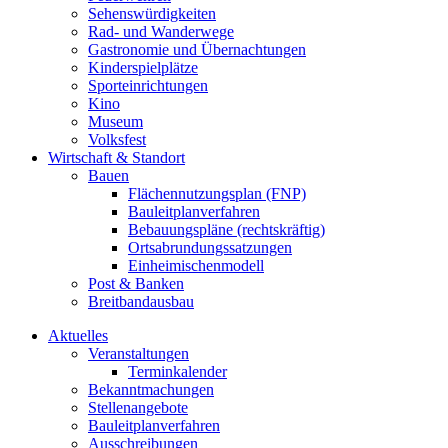
Sehenswürdigkeiten
Rad- und Wanderwege
Gastronomie und Übernachtungen
Kinderspielplätze
Sporteinrichtungen
Kino
Museum
Volksfest
Wirtschaft & Standort
Bauen
Flächennutzungsplan (FNP)
Bauleitplanverfahren
Bebauungspläne (rechtskräftig)
Ortsabrundungssatzungen
Einheimischenmodell
Post & Banken
Breitbandausbau
Aktuelles
Veranstaltungen
Terminkalender
Bekanntmachungen
Stellenangebote
Bauleitplanverfahren
Ausschreibungen