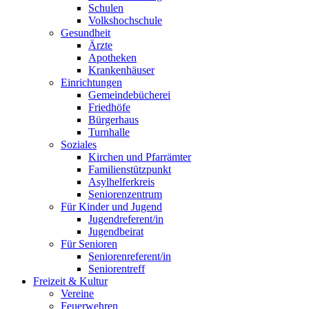
Schulen
Volkshochschule
Gesundheit
Ärzte
Apotheken
Krankenhäuser
Einrichtungen
Gemeindebücherei
Friedhöfe
Bürgerhaus
Turnhalle
Soziales
Kirchen und Pfarrämter
Familienstützpunkt
Asylhelferkreis
Seniorenzentrum
Für Kinder und Jugend
Jugendreferent/in
Jugendbeirat
Für Senioren
Seniorenreferent/in
Seniorentreff
Freizeit & Kultur
Vereine
Feuerwehren