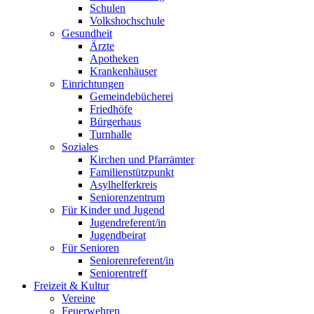
Schulen
Volkshochschule
Gesundheit
Ärzte
Apotheken
Krankenhäuser
Einrichtungen
Gemeindebücherei
Friedhöfe
Bürgerhaus
Turnhalle
Soziales
Kirchen und Pfarrämter
Familienstützpunkt
Asylhelferkreis
Seniorenzentrum
Für Kinder und Jugend
Jugendreferent/in
Jugendbeirat
Für Senioren
Seniorenreferent/in
Seniorentreff
Freizeit & Kultur
Vereine
Feuerwehren