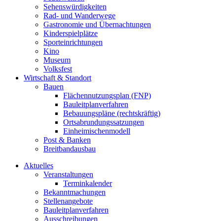
Sehenswürdigkeiten
Rad- und Wanderwege
Gastronomie und Übernachtungen
Kinderspielplätze
Sporteinrichtungen
Kino
Museum
Volksfest
Wirtschaft & Standort
Bauen
Flächennutzungsplan (FNP)
Bauleitplanverfahren
Bebauungspläne (rechtskräftig)
Ortsabrundungssatzungen
Einheimischenmodell
Post & Banken
Breitbandausbau
Aktuelles
Veranstaltungen
Terminkalender
Bekanntmachungen
Stellenangebote
Bauleitplanverfahren
Ausschreibungen