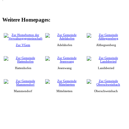
Weitere Homepages:
Zur VGem
Adelshofen
Althegnenberg
Hattenhofen
Jesenwang
Landsberied
Mammendorf
Mittelstetten
Oberschweinbach