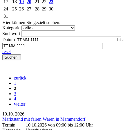
17
18
19
20
21
22
23
24
25
26
27
28
29
30
31
Hier können Sie gezielt suchen:
Kategorie
Suchwort
Datum
bis:
reset
zurück
1
2
3
4
weiter
10.10.
2026
Marktstand mit fairen Waren in Mammendorf
Termin:
10.10.2026 von 09:00
bis 12:00 Uhr