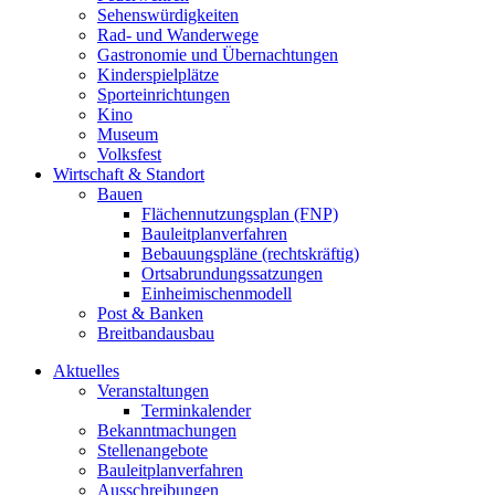
Sehenswürdigkeiten
Rad- und Wanderwege
Gastronomie und Übernachtungen
Kinderspielplätze
Sporteinrichtungen
Kino
Museum
Volksfest
Wirtschaft & Standort
Bauen
Flächennutzungsplan (FNP)
Bauleitplanverfahren
Bebauungspläne (rechtskräftig)
Ortsabrundungssatzungen
Einheimischenmodell
Post & Banken
Breitbandausbau
Aktuelles
Veranstaltungen
Terminkalender
Bekanntmachungen
Stellenangebote
Bauleitplanverfahren
Ausschreibungen