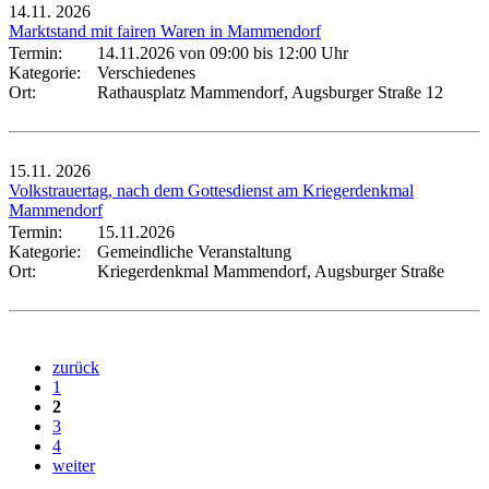
14.11.
2026
Marktstand mit fairen Waren in Mammendorf
Termin:
14.11.2026 von 09:00
bis 12:00 Uhr
Kategorie:
Verschiedenes
Ort:
Rathausplatz Mammendorf, Augsburger Straße 12
15.11.
2026
Volkstrauertag, nach dem Gottesdienst am Kriegerdenkmal
Mammendorf
Termin:
15.11.2026
Kategorie:
Gemeindliche Veranstaltung
Ort:
Kriegerdenkmal Mammendorf, Augsburger Straße
zurück
1
2
3
4
weiter