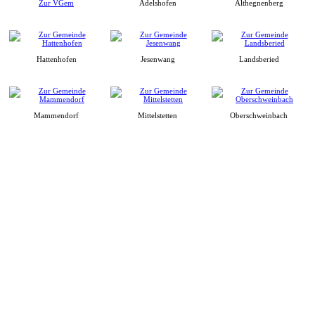
Zur VGem
Adelshofen
Althegnenberg
Hattenhofen
Jesenwang
Landsberied
Mammendorf
Mittelstetten
Oberschweinbach