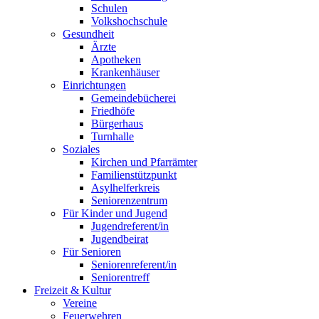
Schulen
Volkshochschule
Gesundheit
Ärzte
Apotheken
Krankenhäuser
Einrichtungen
Gemeindebücherei
Friedhöfe
Bürgerhaus
Turnhalle
Soziales
Kirchen und Pfarrämter
Familienstützpunkt
Asylhelferkreis
Seniorenzentrum
Für Kinder und Jugend
Jugendreferent/in
Jugendbeirat
Für Senioren
Seniorenreferent/in
Seniorentreff
Freizeit & Kultur
Vereine
Feuerwehren