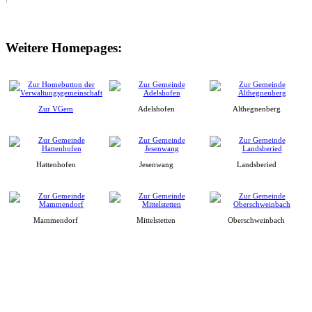
Weitere Homepages:
Zur VGem
Adelshofen
Althegnenberg
Hattenhofen
Jesenwang
Landsberied
Mammendorf
Mittelstetten
Oberschweinbach