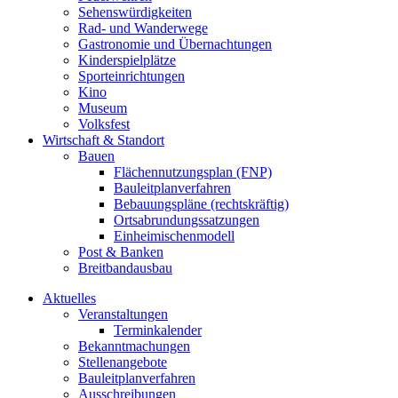
Sehenswürdigkeiten
Rad- und Wanderwege
Gastronomie und Übernachtungen
Kinderspielplätze
Sporteinrichtungen
Kino
Museum
Volksfest
Wirtschaft & Standort
Bauen
Flächennutzungsplan (FNP)
Bauleitplanverfahren
Bebauungspläne (rechtskräftig)
Ortsabrundungssatzungen
Einheimischenmodell
Post & Banken
Breitbandausbau
Aktuelles
Veranstaltungen
Terminkalender
Bekanntmachungen
Stellenangebote
Bauleitplanverfahren
Ausschreibungen