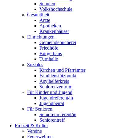
Schulen
Volkshochschule
Gesundheit
Ärzte
Apotheken
Krankenhäuser
Einrichtungen
Gemeindebücherei
Friedhöfe
Bürgerhaus
Turnhalle
Soziales
Kirchen und Pfarrämter
Familienstützpunkt
Asylhelferkreis
Seniorenzentrum
Für Kinder und Jugend
Jugendreferent/in
Jugendbeirat
Für Senioren
Seniorenreferent/in
Seniorentreff
Freizeit & Kultur
Vereine
Feuerwehren