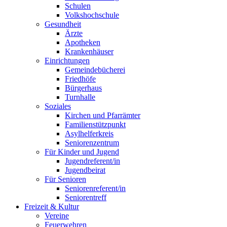
Schulen
Volkshochschule
Gesundheit
Ärzte
Apotheken
Krankenhäuser
Einrichtungen
Gemeindebücherei
Friedhöfe
Bürgerhaus
Turnhalle
Soziales
Kirchen und Pfarrämter
Familienstützpunkt
Asylhelferkreis
Seniorenzentrum
Für Kinder und Jugend
Jugendreferent/in
Jugendbeirat
Für Senioren
Seniorenreferent/in
Seniorentreff
Freizeit & Kultur
Vereine
Feuerwehren