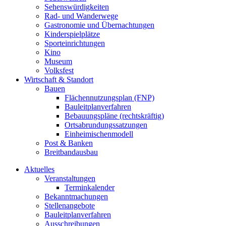
Sehenswürdigkeiten
Rad- und Wanderwege
Gastronomie und Übernachtungen
Kinderspielplätze
Sporteinrichtungen
Kino
Museum
Volksfest
Wirtschaft & Standort
Bauen
Flächennutzungsplan (FNP)
Bauleitplanverfahren
Bebauungspläne (rechtskräftig)
Ortsabrundungssatzungen
Einheimischenmodell
Post & Banken
Breitbandausbau
Aktuelles
Veranstaltungen
Terminkalender
Bekanntmachungen
Stellenangebote
Bauleitplanverfahren
Ausschreibungen