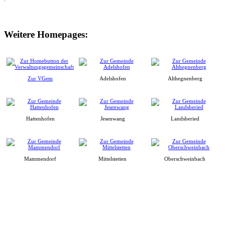
Weitere Homepages:
Zur VGem
Adelshofen
Althegnenberg
Hattenhofen
Jesenwang
Landsberied
Mammendorf
Mittelstetten
Oberschweinbach