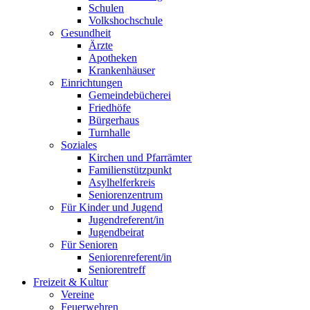
Schulen
Volkshochschule
Gesundheit
Ärzte
Apotheken
Krankenhäuser
Einrichtungen
Gemeindebücherei
Friedhöfe
Bürgerhaus
Turnhalle
Soziales
Kirchen und Pfarrämter
Familienstützpunkt
Asylhelferkreis
Seniorenzentrum
Für Kinder und Jugend
Jugendreferent/in
Jugendbeirat
Für Senioren
Seniorenreferent/in
Seniorentreff
Freizeit & Kultur
Vereine
Feuerwehren