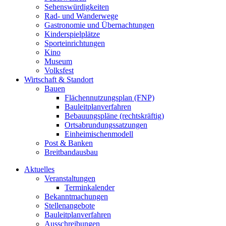
Sehenswürdigkeiten
Rad- und Wanderwege
Gastronomie und Übernachtungen
Kinderspielplätze
Sporteinrichtungen
Kino
Museum
Volksfest
Wirtschaft & Standort
Bauen
Flächennutzungsplan (FNP)
Bauleitplanverfahren
Bebauungspläne (rechtskräftig)
Ortsabrundungssatzungen
Einheimischenmodell
Post & Banken
Breitbandausbau
Aktuelles
Veranstaltungen
Terminkalender
Bekanntmachungen
Stellenangebote
Bauleitplanverfahren
Ausschreibungen