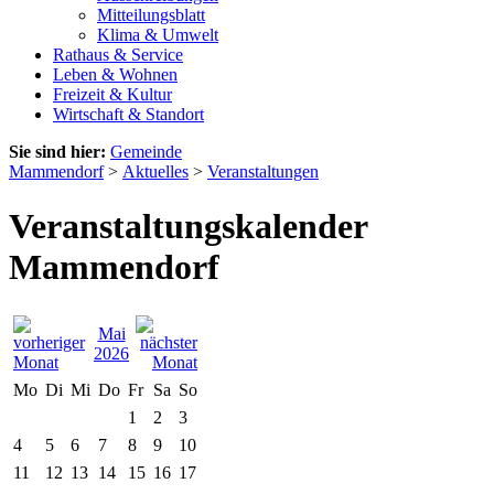
Mitteilungsblatt
Klima & Umwelt
Rathaus & Service
Leben & Wohnen
Freizeit & Kultur
Wirtschaft & Standort
Sie sind hier:
Gemeinde
Mammendorf
>
Aktuelles
>
Veranstaltungen
Veranstaltungskalender
Mammendorf
Mai
2026
Mo
Di
Mi
Do
Fr
Sa
So
1
2
3
4
5
6
7
8
9
10
11
12
13
14
15
16
17