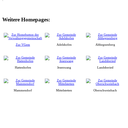
Weitere Homepages:
Zur VGem
Adelshofen
Althegnenberg
Hattenhofen
Jesenwang
Landsberied
Mammendorf
Mittelstetten
Oberschweinbach