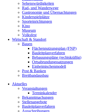
Sehenswürdigkeiten
Rad- und Wanderwege
Gastronomie und Übernachtungen
Kinderspielplätze
Sporteinrichtungen
Kino
Museum
Volksfest
Wirtschaft & Standort
Bauen
Flächennutzungsplan (FNP)
Bauleitplanverfahren
Bebauungspläne (rechtskräftig)
Ortsabrundungssatzungen
Einheimischenmodell
Post & Banken
Breitbandausbau
Aktuelles
Veranstaltungen
Terminkalender
Bekanntmachungen
Stellenangebote
Bauleitplanverfahren
Ausschreibungen