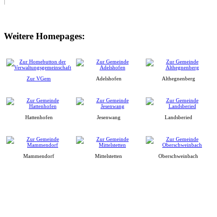
Weitere Homepages:
Zur VGem
Adelshofen
Althegnenberg
Hattenhofen
Jesenwang
Landsberied
Mammendorf
Mittelstetten
Oberschweinbach