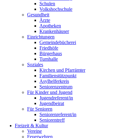
Schulen
Volkshochschule
Gesundheit
Ärzte
Apotheken
Krankenhäuser
Einrichtungen
Gemeindebücherei
Friedhöfe
Bürgerhaus
Turnhalle
Soziales
Kirchen und Pfarrämter
Familienstützpunkt
Asylhelferkreis
Seniorenzentrum
Für Kinder und Jugend
Jugendreferent/in
Jugendbeirat
Für Senioren
Seniorenreferent/in
Seniorentreff
Freizeit & Kultur
Vereine
Feuerwehren