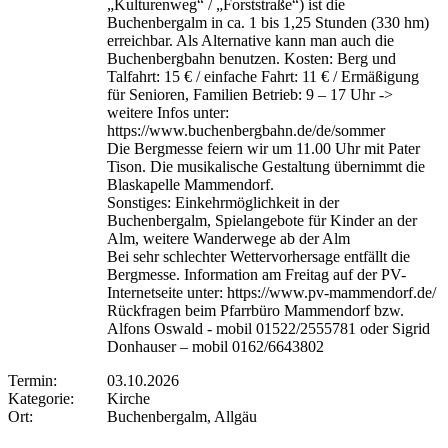
„Kulturenweg“ / „Forststraße“) ist die
Buchenbergalm in ca. 1 bis 1,25 Stunden (330 hm)
erreichbar. Als Alternative kann man auch die
Buchenbergbahn benutzen. Kosten: Berg und
Talfahrt: 15 € / einfache Fahrt: 11 € / Ermäßigung
für Senioren, Familien Betrieb: 9 – 17 Uhr ->
weitere Infos unter:
https://www.buchenbergbahn.de/de/sommer
Die Bergmesse feiern wir um 11.00 Uhr mit Pater
Tison. Die musikalische Gestaltung übernimmt die
Blaskapelle Mammendorf.
Sonstiges: Einkehrmöglichkeit in der
Buchenbergalm, Spielangebote für Kinder an der
Alm, weitere Wanderwege ab der Alm
Bei sehr schlechter Wettervorhersage entfällt die
Bergmesse. Information am Freitag auf der PV-
Internetseite unter: https://www.pv-mammendorf.de/
Rückfragen beim Pfarrbüro Mammendorf bzw.
Alfons Oswald - mobil 01522/2555781 oder Sigrid
Donhauser – mobil 0162/6643802
Termin:
03.10.2026
Kategorie:
Kirche
Ort:
Buchenbergalm, Allgäu