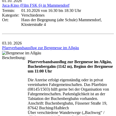
01.10.
2026
Juca-Kino (Film FSK 6) in Mammendorf
Termin:
01.10.2026 von 16:30
bis 18:30 Uhr
Kategorie:
Verschiedenes
Ort:
Haus der Begegnung (alte Schule) Mammendorf,
Klosterstraße 4
03.10.
2026
Pfarrverbandsausflug zur Bergmesse im Allgäu
Beschreibung:
Pfarrverbandsausflug zur Bergmesse im Allgäu,
Buchenbergalm (1142 m), Beginn der Bergmesse
um 11:00 Uhr
Die Anreise erfolgt eigenständig oder in privat
vereinbarten Fahrgemeinschaften. Das Pfarrbüro
(08145/1503) hilft gerne bei der Organisation von
Fahrgemeinschaften. Parkmöglichkeit ist an der
Talstation der Buchenbergbahn vorhanden.
Anschrift: Buchenbergbahn, Füssener Straße 19,
87642 Buching/Halblech
Über verschiedene Wanderwege („Bachweg“ /