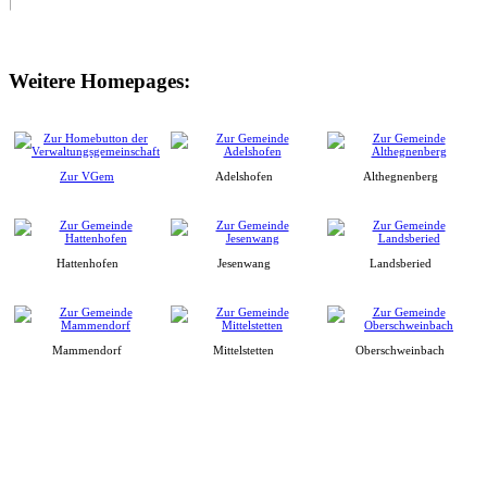
Weitere Homepages:
Zur VGem
Adelshofen
Althegnenberg
Hattenhofen
Jesenwang
Landsberied
Mammendorf
Mittelstetten
Oberschweinbach