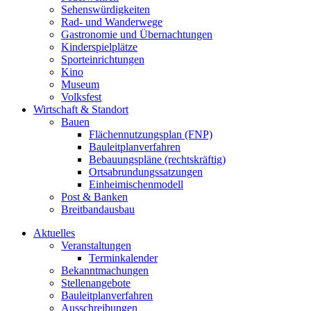
Sehenswürdigkeiten
Rad- und Wanderwege
Gastronomie und Übernachtungen
Kinderspielplätze
Sporteinrichtungen
Kino
Museum
Volksfest
Wirtschaft & Standort
Bauen
Flächennutzungsplan (FNP)
Bauleitplanverfahren
Bebauungspläne (rechtskräftig)
Ortsabrundungssatzungen
Einheimischenmodell
Post & Banken
Breitbandausbau
Aktuelles
Veranstaltungen
Terminkalender
Bekanntmachungen
Stellenangebote
Bauleitplanverfahren
Ausschreibungen