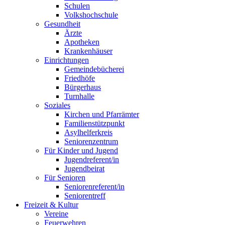
Schulen
Volkshochschule
Gesundheit
Ärzte
Apotheken
Krankenhäuser
Einrichtungen
Gemeindebücherei
Friedhöfe
Bürgerhaus
Turnhalle
Soziales
Kirchen und Pfarrämter
Familienstützpunkt
Asylhelferkreis
Seniorenzentrum
Für Kinder und Jugend
Jugendreferent/in
Jugendbeirat
Für Senioren
Seniorenreferent/in
Seniorentreff
Freizeit & Kultur
Vereine
Feuerwehren