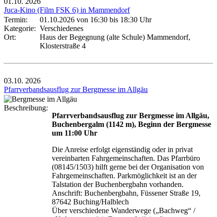
01.10.
2026
Juca-Kino (Film FSK 6) in Mammendorf
Termin:
01.10.2026 von 16:30
bis 18:30 Uhr
Kategorie:
Verschiedenes
Ort:
Haus der Begegnung (alte Schule) Mammendorf,
Klosterstraße 4
03.10.
2026
Pfarrverbandsausflug zur Bergmesse im Allgäu
Beschreibung:
Pfarrverbandsausflug zur Bergmesse im Allgäu,
Buchenbergalm (1142 m), Beginn der Bergmesse
um 11:00 Uhr
Die Anreise erfolgt eigenständig oder in privat
vereinbarten Fahrgemeinschaften. Das Pfarrbüro
(08145/1503) hilft gerne bei der Organisation von
Fahrgemeinschaften. Parkmöglichkeit ist an der
Talstation der Buchenbergbahn vorhanden.
Anschrift: Buchenbergbahn, Füssener Straße 19,
87642 Buching/Halblech
Über verschiedene Wanderwege („Bachweg“ /