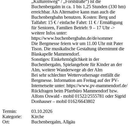
„Kulturenweg“ / „Forststraße“) ist die
Buchenbergalm in ca. 1 bis 1,25 Stunden (330 hm)
erreichbar. Als Alternative kann man auch die
Buchenbergbahn benutzen. Kosten: Berg und
Talfahrt: 15 € / einfache Fahrt: 11 € / Ermäßigung
für Senioren, Familien Betrieb: 9 – 17 Uhr ->
weitere Infos unter:
https://www.buchenbergbahn.de/de/sommer
Die Bergmesse feiern wir um 11.00 Uhr mit Pater
Tison. Die musikalische Gestaltung übernimmt die
Blaskapelle Mammendorf.
Sonstiges: Einkehrmöglichkeit in der
Buchenbergalm, Spielangebote für Kinder an der
Alm, weitere Wanderwege ab der Alm
Bei sehr schlechter Wettervorhersage entfällt die
Bergmesse. Information am Freitag auf der PV-
Internetseite unter: https://www.pv-mammendorf.de/
Rückfragen beim Pfarrbüro Mammendorf bzw.
Alfons Oswald - mobil 01522/2555781 oder Sigrid
Donhauser – mobil 0162/6643802
Termin:
03.10.2026
Kategorie:
Kirche
Ort:
Buchenbergalm, Allgäu