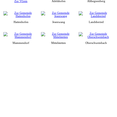
Zur VGem
Adelshofen
Althegnenberg
Hattenhofen
Jesenwang
Landsberied
Mammendorf
Mittelstetten
Oberschweinbach