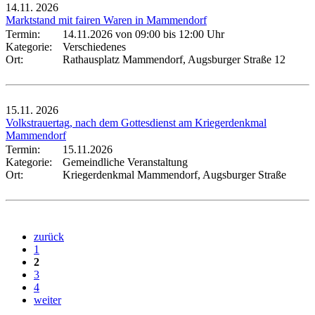
14.11.
2026
Marktstand mit fairen Waren in Mammendorf
Termin:
14.11.2026 von 09:00
bis 12:00 Uhr
Kategorie:
Verschiedenes
Ort:
Rathausplatz Mammendorf, Augsburger Straße 12
15.11.
2026
Volkstrauertag, nach dem Gottesdienst am Kriegerdenkmal
Mammendorf
Termin:
15.11.2026
Kategorie:
Gemeindliche Veranstaltung
Ort:
Kriegerdenkmal Mammendorf, Augsburger Straße
zurück
1
2
3
4
weiter