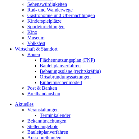
Sehenswürdigkeiten
Rad- und Wanderwege
Gastronomie und Übernachtungen
Kinderspielplätze
Sporteinrichtungen
Kino
Museum
Volksfest
Wirtschaft & Standort
Bauen
Flächennutzungsplan (FNP)
Bauleitplanverfahren
Bebauungspläne (rechtskräftig)
Ortsabrundungssatzungen
Einheimischenmodell
Post & Banken
Breitbandausbau
Aktuelles
Veranstaltungen
Terminkalender
Bekanntmachungen
Stellenangebote
Bauleitplanverfahren
Ausschreibungen