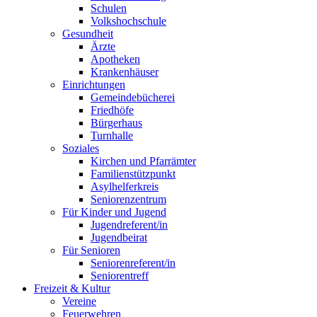
Schulen
Volkshochschule
Gesundheit
Ärzte
Apotheken
Krankenhäuser
Einrichtungen
Gemeindebücherei
Friedhöfe
Bürgerhaus
Turnhalle
Soziales
Kirchen und Pfarrämter
Familienstützpunkt
Asylhelferkreis
Seniorenzentrum
Für Kinder und Jugend
Jugendreferent/in
Jugendbeirat
Für Senioren
Seniorenreferent/in
Seniorentreff
Freizeit & Kultur
Vereine
Feuerwehren