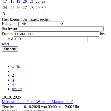
17
18
19
20
21
22
23
24
25
26
27
28
29
30
31
Hier können Sie gezielt suchen:
Kategorie
Suchwort
Datum
bis:
reset
zurück
1
2
3
4
weiter
10.10.
2026
Marktstand mit fairen Waren in Mammendorf
Termin:
10.10.2026 von 09:00
bis 12:00 Uhr