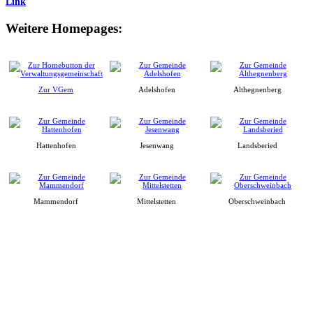
Link
Weitere Homepages:
Zur VGem
Adelshofen
Althegnenberg
Hattenhofen
Jesenwang
Landsberied
Mammendorf
Mittelstetten
Oberschweinbach