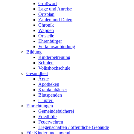
Grußwort
Lage und Anreise
Ortsplan
Zahlen und Daten
Chronik
Wappen
Ortsteile
Ehrenbürger
Verkehrsanbindung
Bildung
Kinderbetreuung
Schulen
Volkshochschule
Gesundheit
Ärzte
Apotheken
Krankenhäuser
Blutspenden
iTüpferl
Einrichtungen
Gemeindebücherei
Friedhöfe
Feuerwehren
Liegenschaften / öffentliche Gebäude
Für Kinder und Jugend