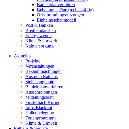
Bauleitplanverfahren
Bebauungspläne (rechtskräftig)
Ortsabrundungssatzungen
Einheimischenmodell
Post & Banken
Breitbandausbau
Energiewende
Klima & Umwelt
Nahversorgung
Aktuelles
Projekte
Veranstaltungen
Bekanntmachungen
Aus dem Rathaus
Stellenangebote
Bauleitplanverfahren
Ausschreibungen
Mitteilungsblatt
Finsterbach Kurier
Infos Blackout
Hallenbelegung
Ferienprogramm
Klima & Umwelt
Rathaus & Service