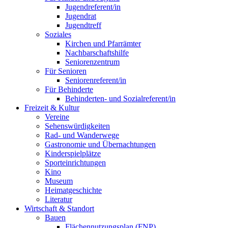
Jugendreferent/in
Jugendrat
Jugendtreff
Soziales
Kirchen und Pfarrämter
Nachbarschaftshilfe
Seniorenzentrum
Für Senioren
Seniorenreferent/in
Für Behinderte
Behinderten- und Sozialreferent/in
Freizeit & Kultur
Vereine
Sehenswürdigkeiten
Rad- und Wanderwege
Gastronomie und Übernachtungen
Kinderspielplätze
Sporteinrichtungen
Kino
Museum
Heimatgeschichte
Literatur
Wirtschaft & Standort
Bauen
Flächennutzungsplan (FNP)