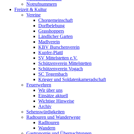
Notrufnummern
Freizeit & Kultur
Vereine
Chorgemeinschaft
Dorfbelebung
Grasshoppers
Ländlicher Garten
Madlverein
KBV Burschenverein
Kupfer-Plattl
SV Mittelstetten e.V.
Schützenverein Mittelstetten
Schützenverein Vogach
SC Tegernbach
Krieger und Soldatenkameradschaft
Feuerwehren
Wir über uns
Einsätze aktuell
Wichtige Hinweise
Archiv
Sehenswürdigkeiten
Radtouren und Wanderwege
Radltouren
Wandern
Gastronomie und Übernachtungen