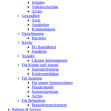
Schulen
Volkshochschule
Archiv
Gesundheit
Ärzte
Apotheken
Krankenhäuser
Einrichtungen
Bücherei
Kirche
PG Baindlkirch
Friedhöfe
Soziales
Ukraine Informationen
Für Kinder und Jugend
Jugendreferent/in
Kinderspielplätze
Für Senioren
Für unsere Senioren/innen
Plauderstunde
Seniorenzentrum
Archiv
Für Behinderte
Behindertenreferent/in
Rathaus & Service