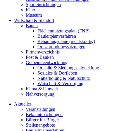
Sporteinrichtungen
Kino
Museum
Wirtschaft & Standort
Bauen
Flächennutzungsplan (FNP)
Bauleitplanverfahren
Bebauungspläne (rechtskräftig)
Ortsabrundungssatzungen
Firmenverzeichnis
Post & Banken
Gemeindeentwicklung
Ortsbild & Siedlungsentwicklung
Soziales & Dorfleben
Naherholung & Naturschutz
Wirtschaft & Versorgung
Klima & Umwelt
Nahversorgung
Aktuelles
Veranstaltungen
Bekanntmachungen
Bürger für Bürger
Stellenangebote
Bauleitplanverfahren