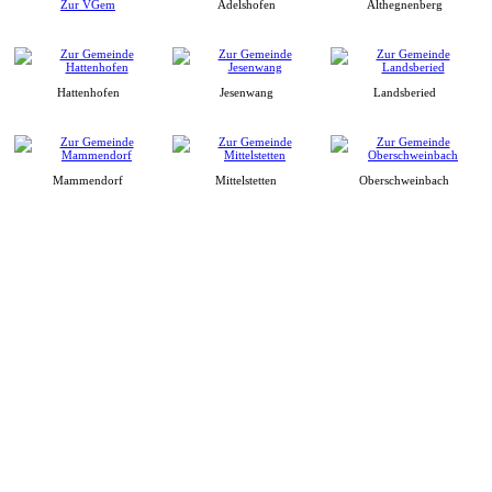
Zur VGem
Adelshofen
Althegnenberg
Hattenhofen
Jesenwang
Landsberied
Mammendorf
Mittelstetten
Oberschweinbach