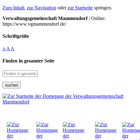
Zum Inhalt
,
zur Navigation
oder
zur Startseite
springen.
Verwaltungsgemeinschaft Mammendorf
| Online:
https://www.vgmammendorf.de/
Schriftgröße
A
A
A
Finden in gesamter Seite
suchen