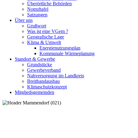
Überörtliche Behörden
Notruftafel
Satzungen
Über uns
Grußwort
Was ist eine VGem ?
Geografische Lage
Klima & Umwelt
Energienutzungsplan
Kommunale Wärmeplanung
Standort & Gewerbe
Grundstücke
Gewerbeverband
Nahversorgung im Landkreis
Breitbandausbau
Klimaschutzkonzept
Mitgliedsgemeinden