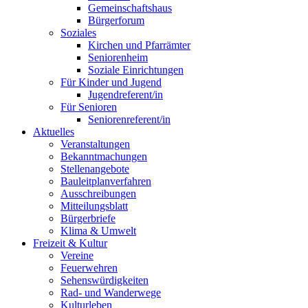
Gemeinschaftshaus
Bürgerforum
Soziales
Kirchen und Pfarrämter
Seniorenheim
Soziale Einrichtungen
Für Kinder und Jugend
Jugendreferent/in
Für Senioren
Seniorenreferent/in
Aktuelles
Veranstaltungen
Bekanntmachungen
Stellenangebote
Bauleitplanverfahren
Ausschreibungen
Mitteilungsblatt
Bürgerbriefe
Klima & Umwelt
Freizeit & Kultur
Vereine
Feuerwehren
Sehenswürdigkeiten
Rad- und Wanderwege
Kulturleben