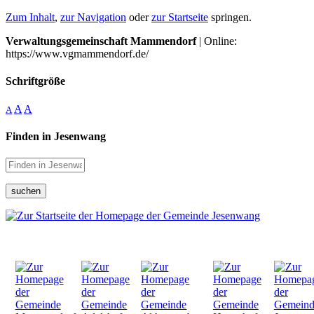
Zum Inhalt
,
zur Navigation
oder
zur Startseite
springen.
Verwaltungsgemeinschaft Mammendorf
| Online:
https://www.vgmammendorf.de/
Schriftgröße
A
A
A
Finden in Jesenwang
suchen