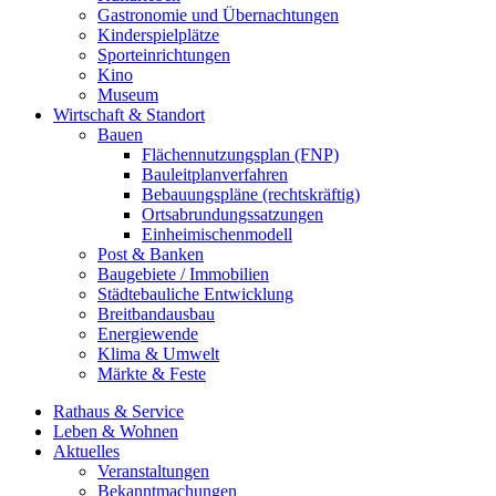
Gastronomie und Übernachtungen
Kinderspielplätze
Sporteinrichtungen
Kino
Museum
Wirtschaft & Standort
Bauen
Flächennutzungsplan (FNP)
Bauleitplanverfahren
Bebauungspläne (rechtskräftig)
Ortsabrundungssatzungen
Einheimischenmodell
Post & Banken
Baugebiete / Immobilien
Städtebauliche Entwicklung
Breitbandausbau
Energiewende
Klima & Umwelt
Märkte & Feste
Rathaus & Service
Leben & Wohnen
Aktuelles
Veranstaltungen
Bekanntmachungen