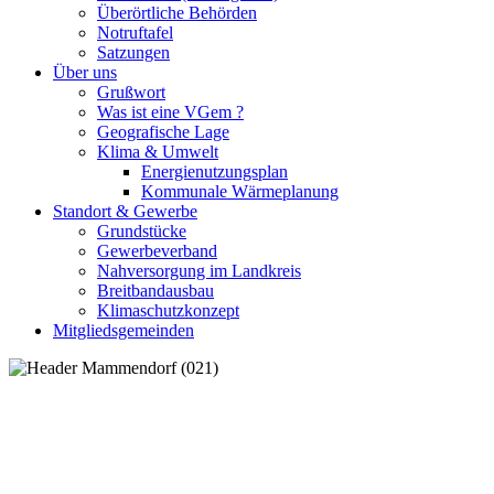
Überörtliche Behörden
Notruftafel
Satzungen
Über uns
Grußwort
Was ist eine VGem ?
Geografische Lage
Klima & Umwelt
Energienutzungsplan
Kommunale Wärmeplanung
Standort & Gewerbe
Grundstücke
Gewerbeverband
Nahversorgung im Landkreis
Breitbandausbau
Klimaschutzkonzept
Mitgliedsgemeinden