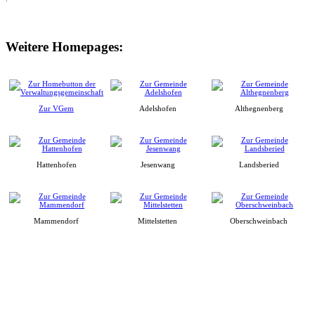
Weitere Homepages:
Zur VGem
Adelshofen
Althegnenberg
Hattenhofen
Jesenwang
Landsberied
Mammendorf
Mittelstetten
Oberschweinbach