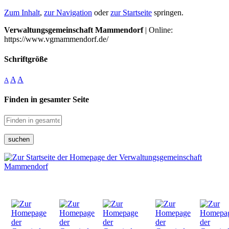
Zum Inhalt
,
zur Navigation
oder
zur Startseite
springen.
Verwaltungsgemeinschaft Mammendorf
| Online:
https://www.vgmammendorf.de/
Schriftgröße
A
A
A
Finden in gesamter Seite
suchen