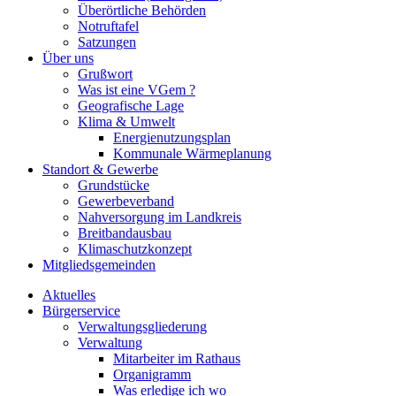
Überörtliche Behörden
Notruftafel
Satzungen
Über uns
Grußwort
Was ist eine VGem ?
Geografische Lage
Klima & Umwelt
Energienutzungsplan
Kommunale Wärmeplanung
Standort & Gewerbe
Grundstücke
Gewerbeverband
Nahversorgung im Landkreis
Breitbandausbau
Klimaschutzkonzept
Mitgliedsgemeinden
Aktuelles
Bürgerservice
Verwaltungsgliederung
Verwaltung
Mitarbeiter im Rathaus
Organigramm
Was erledige ich wo