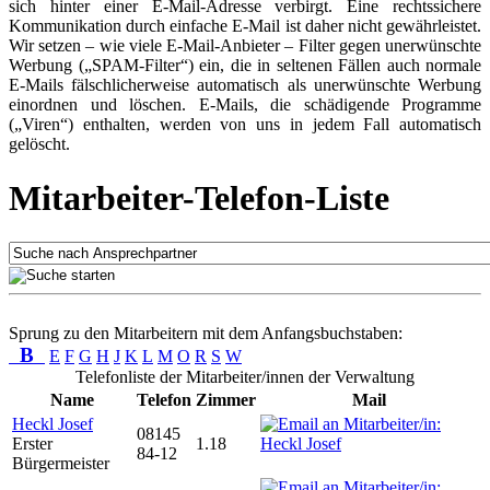
sich hinter einer E-Mail-Adresse verbirgt. Eine rechtssichere
Kommunikation durch einfache E-Mail ist daher nicht gewährleistet.
Wir setzen – wie viele E-Mail-Anbieter – Filter gegen unerwünschte
Werbung („SPAM-Filter“) ein, die in seltenen Fällen auch normale
E-Mails fälschlicherweise automatisch als unerwünschte Werbung
einordnen und löschen. E-Mails, die schädigende Programme
(„Viren“) enthalten, werden von uns in jedem Fall automatisch
gelöscht.
Mitarbeiter-Telefon-Liste
Sprung zu den Mitarbeitern mit dem Anfangsbuchstaben:
B
E
F
G
H
J
K
L
M
O
R
S
W
Telefonliste der Mitarbeiter/innen der Verwaltung
Name
Telefon
Zimmer
Mail
Heckl Josef
08145
Erster
1.18
84-12
Bürgermeister