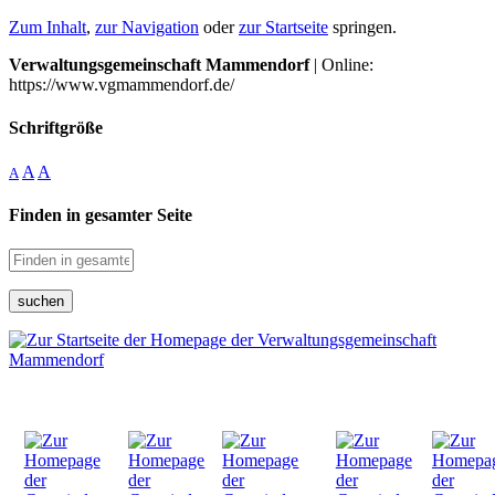
Zum Inhalt
,
zur Navigation
oder
zur Startseite
springen.
Verwaltungsgemeinschaft Mammendorf
| Online:
https://www.vgmammendorf.de/
Schriftgröße
A
A
A
Finden in gesamter Seite
suchen