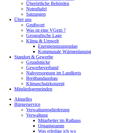
Überörtliche Behörden
Notruftafel
Satzungen
Über uns
Grußwort
Was ist eine VGem ?
Geografische Lage
Klima & Umwelt
Energienutzungsplan
Kommunale Wärmeplanung
Standort & Gewerbe
Grundstücke
Gewerbeverband
Nahversorgung im Landkreis
Breitbandausbau
Klimaschutzkonzept
Mitgliedsgemeinden
Aktuelles
Bürgerservice
Verwaltungsgliederung
Verwaltung
Mitarbeiter im Rathaus
Organigramm
Was erledige ich wo