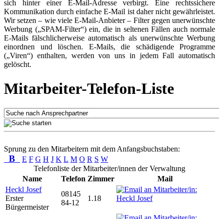
sich hinter einer E-Mail-Adresse verbirgt. Eine rechtssichere
Kommunikation durch einfache E-Mail ist daher nicht gewährleistet.
Wir setzen – wie viele E-Mail-Anbieter – Filter gegen unerwünschte
Werbung („SPAM-Filter“) ein, die in seltenen Fällen auch normale
E-Mails fälschlicherweise automatisch als unerwünschte Werbung
einordnen und löschen. E-Mails, die schädigende Programme
(„Viren“) enthalten, werden von uns in jedem Fall automatisch
gelöscht.
Mitarbeiter-Telefon-Liste
Sprung zu den Mitarbeitern mit dem Anfangsbuchstaben:
B
E
F
G
H
J
K
L
M
O
R
S
W
Telefonliste der Mitarbeiter/innen der Verwaltung
Name
Telefon
Zimmer
Mail
Heckl Josef
08145
Erster
1.18
84-12
Bürgermeister