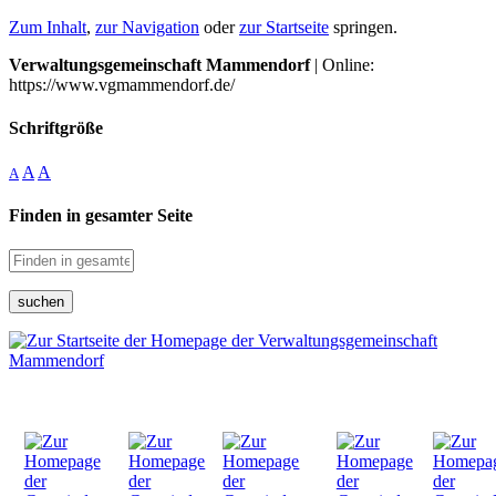
Zum Inhalt
,
zur Navigation
oder
zur Startseite
springen.
Verwaltungsgemeinschaft Mammendorf
| Online:
https://www.vgmammendorf.de/
Schriftgröße
A
A
A
Finden in gesamter Seite
suchen