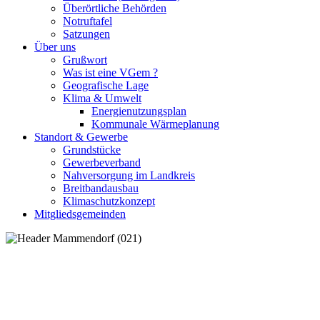
Überörtliche Behörden
Notruftafel
Satzungen
Über uns
Grußwort
Was ist eine VGem ?
Geografische Lage
Klima & Umwelt
Energienutzungsplan
Kommunale Wärmeplanung
Standort & Gewerbe
Grundstücke
Gewerbeverband
Nahversorgung im Landkreis
Breitbandausbau
Klimaschutzkonzept
Mitgliedsgemeinden