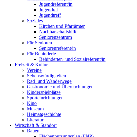
Jugendreferent/in
Jugendrat
Jugendtreff
Soziales
Kirchen und Pfarrämter
Nachbarschaftshilfe
Seniorenzentrum
Für Senioren
Seniorenreferent/in
Für Behinderte
Behinderten- und Sozialreferent/in
Freizeit & Kultur
Vereine
Sehenswürdigkeiten
Rad- und Wanderwege
Gastronomie und Übernachtungen
Kinderspielplätze
Sporteinrichtungen
Kino
Museum
Heimatgeschichte
Literatur
Wirtschaft & Standort
Bauen
Flächennutzungsplan (FNP)