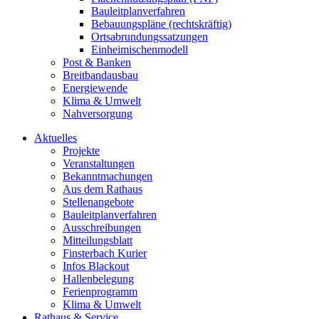
Bauleitplanverfahren
Bebauungspläne (rechtskräftig)
Ortsabrundungssatzungen
Einheimischenmodell
Post & Banken
Breitbandausbau
Energiewende
Klima & Umwelt
Nahversorgung
Aktuelles
Projekte
Veranstaltungen
Bekanntmachungen
Aus dem Rathaus
Stellenangebote
Bauleitplanverfahren
Ausschreibungen
Mitteilungsblatt
Finsterbach Kurier
Infos Blackout
Hallenbelegung
Ferienprogramm
Klima & Umwelt
Rathaus & Service