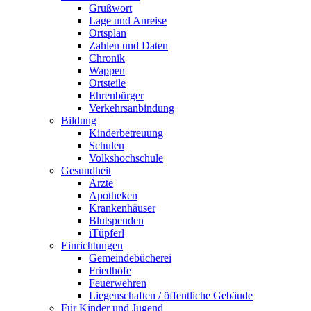
Grußwort
Lage und Anreise
Ortsplan
Zahlen und Daten
Chronik
Wappen
Ortsteile
Ehrenbürger
Verkehrsanbindung
Bildung
Kinderbetreuung
Schulen
Volkshochschule
Gesundheit
Ärzte
Apotheken
Krankenhäuser
Blutspenden
iTüpferl
Einrichtungen
Gemeindebücherei
Friedhöfe
Feuerwehren
Liegenschaften / öffentliche Gebäude
Für Kinder und Jugend