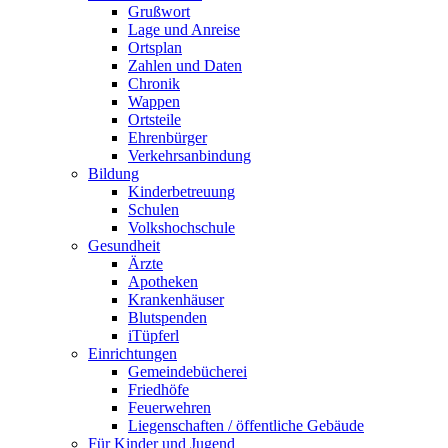
Grußwort
Lage und Anreise
Ortsplan
Zahlen und Daten
Chronik
Wappen
Ortsteile
Ehrenbürger
Verkehrsanbindung
Bildung
Kinderbetreuung
Schulen
Volkshochschule
Gesundheit
Ärzte
Apotheken
Krankenhäuser
Blutspenden
iTüpferl
Einrichtungen
Gemeindebücherei
Friedhöfe
Feuerwehren
Liegenschaften / öffentliche Gebäude
Für Kinder und Jugend