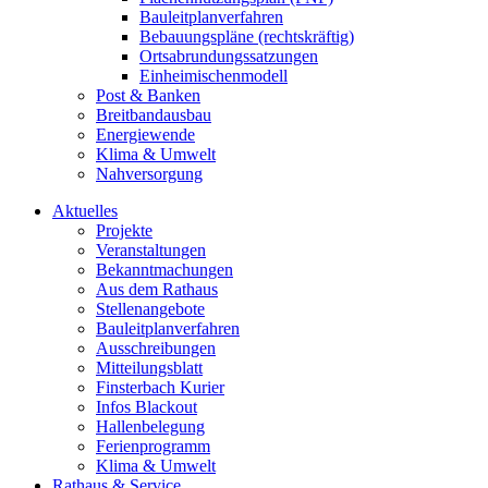
Bauleitplanverfahren
Bebauungspläne (rechtskräftig)
Ortsabrundungssatzungen
Einheimischenmodell
Post & Banken
Breitbandausbau
Energiewende
Klima & Umwelt
Nahversorgung
Aktuelles
Projekte
Veranstaltungen
Bekanntmachungen
Aus dem Rathaus
Stellenangebote
Bauleitplanverfahren
Ausschreibungen
Mitteilungsblatt
Finsterbach Kurier
Infos Blackout
Hallenbelegung
Ferienprogramm
Klima & Umwelt
Rathaus & Service