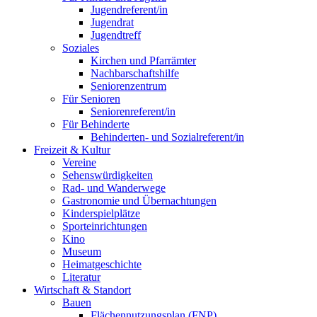
Jugendreferent/in
Jugendrat
Jugendtreff
Soziales
Kirchen und Pfarrämter
Nachbarschaftshilfe
Seniorenzentrum
Für Senioren
Seniorenreferent/in
Für Behinderte
Behinderten- und Sozialreferent/in
Freizeit & Kultur
Vereine
Sehenswürdigkeiten
Rad- und Wanderwege
Gastronomie und Übernachtungen
Kinderspielplätze
Sporteinrichtungen
Kino
Museum
Heimatgeschichte
Literatur
Wirtschaft & Standort
Bauen
Flächennutzungsplan (FNP)