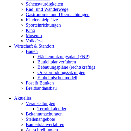
Sehenswürdigkeiten
Rad- und Wanderwege
Gastronomie und Übernachtungen
Kinderspielplätze
Sporteinrichtungen
Kino
Museum
Volksfest
Wirtschaft & Standort
Bauen
Flächennutzungsplan (FNP)
Bauleitplanverfahren
Bebauungspläne (rechtskräftig)
Ortsabrundungssatzungen
Einheimischenmodell
Post & Banken
Breitbandausbau
Aktuelles
Veranstaltungen
Terminkalender
Bekanntmachungen
Stellenangebote
Bauleitplanverfahren
Ausschreibungen