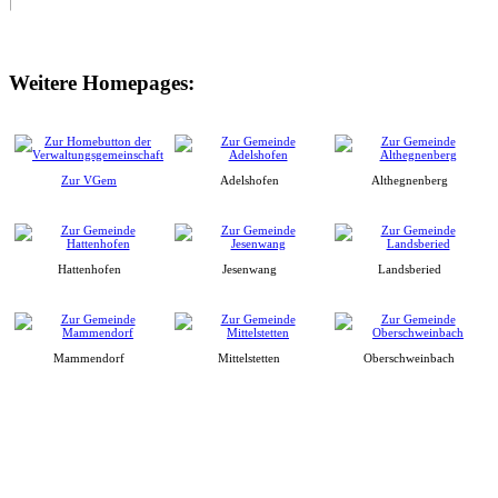
Weitere Homepages:
Zur VGem
Adelshofen
Althegnenberg
Hattenhofen
Jesenwang
Landsberied
Mammendorf
Mittelstetten
Oberschweinbach