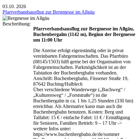
03.10.
2026
Pfarrverbandsausflug zur Bergmesse im Allgäu
Beschreibung:
Pfarrverbandsausflug zur Bergmesse im Allgäu,
Buchenbergalm (1142 m), Beginn der Bergmesse
um 11:00 Uhr
Die Anreise erfolgt eigenständig oder in privat
vereinbarten Fahrgemeinschaften. Das Pfarrbüro
(08145/1503) hilft gerne bei der Organisation von
Fahrgemeinschaften. Parkmöglichkeit ist an der
Talstation der Buchenbergbahn vorhanden.
Anschrift: Buchenbergbahn, Füssener Straße 19,
87642 Buching/Halblech
Über verschiedene Wanderwege („Bachweg“ /
„Kulturenweg“ / „Forststraße“) ist die
Buchenbergalm in ca. 1 bis 1,25 Stunden (330 hm)
erreichbar. Als Alternative kann man auch die
Buchenbergbahn benutzen. Kosten: Berg und
Talfahrt: 15 € / einfache Fahrt: 11 € / Ermäßigung
für Senioren, Familien Betrieb: 9 – 17 Uhr ->
weitere Infos unter:
https://www.buchenbergbahn.de/de/sommer