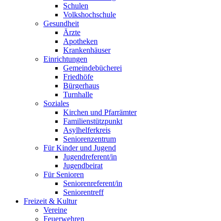
Schulen
Volkshochschule
Gesundheit
Ärzte
Apotheken
Krankenhäuser
Einrichtungen
Gemeindebücherei
Friedhöfe
Bürgerhaus
Turnhalle
Soziales
Kirchen und Pfarrämter
Familienstützpunkt
Asylhelferkreis
Seniorenzentrum
Für Kinder und Jugend
Jugendreferent/in
Jugendbeirat
Für Senioren
Seniorenreferent/in
Seniorentreff
Freizeit & Kultur
Vereine
Feuerwehren