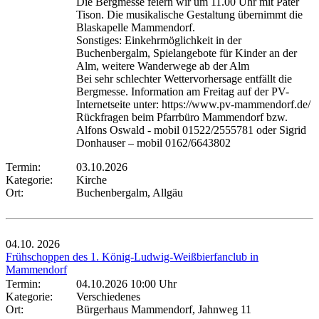
Die Bergmesse feiern wir um 11.00 Uhr mit Pater
Tison. Die musikalische Gestaltung übernimmt die
Blaskapelle Mammendorf.
Sonstiges: Einkehrmöglichkeit in der
Buchenbergalm, Spielangebote für Kinder an der
Alm, weitere Wanderwege ab der Alm
Bei sehr schlechter Wettervorhersage entfällt die
Bergmesse. Information am Freitag auf der PV-
Internetseite unter: https://www.pv-mammendorf.de/
Rückfragen beim Pfarrbüro Mammendorf bzw.
Alfons Oswald - mobil 01522/2555781 oder Sigrid
Donhauser – mobil 0162/6643802
Termin:
03.10.2026
Kategorie:
Kirche
Ort:
Buchenbergalm, Allgäu
04.10.
2026
Frühschoppen des 1. König-Ludwig-Weißbierfanclub in
Mammendorf
Termin:
04.10.2026 10:00 Uhr
Kategorie:
Verschiedenes
Ort:
Bürgerhaus Mammendorf, Jahnweg 11