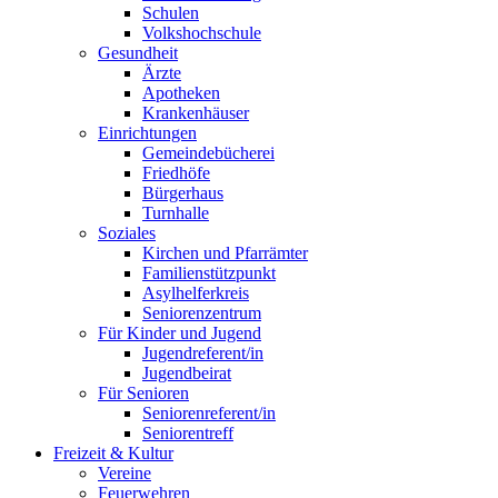
Schulen
Volkshochschule
Gesundheit
Ärzte
Apotheken
Krankenhäuser
Einrichtungen
Gemeindebücherei
Friedhöfe
Bürgerhaus
Turnhalle
Soziales
Kirchen und Pfarrämter
Familienstützpunkt
Asylhelferkreis
Seniorenzentrum
Für Kinder und Jugend
Jugendreferent/in
Jugendbeirat
Für Senioren
Seniorenreferent/in
Seniorentreff
Freizeit & Kultur
Vereine
Feuerwehren