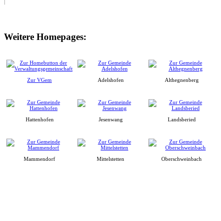
Weitere Homepages:
Zur VGem
Adelshofen
Althegnenberg
Hattenhofen
Jesenwang
Landsberied
Mammendorf
Mittelstetten
Oberschweinbach