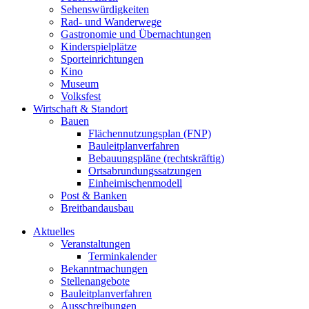
Sehenswürdigkeiten
Rad- und Wanderwege
Gastronomie und Übernachtungen
Kinderspielplätze
Sporteinrichtungen
Kino
Museum
Volksfest
Wirtschaft & Standort
Bauen
Flächennutzungsplan (FNP)
Bauleitplanverfahren
Bebauungspläne (rechtskräftig)
Ortsabrundungssatzungen
Einheimischenmodell
Post & Banken
Breitbandausbau
Aktuelles
Veranstaltungen
Terminkalender
Bekanntmachungen
Stellenangebote
Bauleitplanverfahren
Ausschreibungen