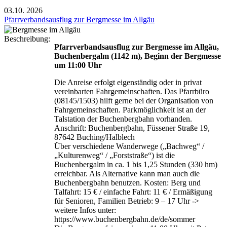
03.10.
2026
Pfarrverbandsausflug zur Bergmesse im Allgäu
Beschreibung:
Pfarrverbandsausflug zur Bergmesse im Allgäu,
Buchenbergalm (1142 m), Beginn der Bergmesse
um 11:00 Uhr
Die Anreise erfolgt eigenständig oder in privat
vereinbarten Fahrgemeinschaften. Das Pfarrbüro
(08145/1503) hilft gerne bei der Organisation von
Fahrgemeinschaften. Parkmöglichkeit ist an der
Talstation der Buchenbergbahn vorhanden.
Anschrift: Buchenbergbahn, Füssener Straße 19,
87642 Buching/Halblech
Über verschiedene Wanderwege („Bachweg“ /
„Kulturenweg“ / „Forststraße“) ist die
Buchenbergalm in ca. 1 bis 1,25 Stunden (330 hm)
erreichbar. Als Alternative kann man auch die
Buchenbergbahn benutzen. Kosten: Berg und
Talfahrt: 15 € / einfache Fahrt: 11 € / Ermäßigung
für Senioren, Familien Betrieb: 9 – 17 Uhr ->
weitere Infos unter:
https://www.buchenbergbahn.de/de/sommer