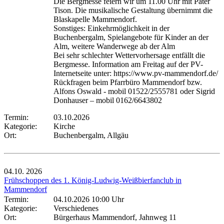
Die Bergmesse feiern wir um 11.00 Uhr mit Pater
Tison. Die musikalische Gestaltung übernimmt die
Blaskapelle Mammendorf.
Sonstiges: Einkehrmöglichkeit in der
Buchenbergalm, Spielangebote für Kinder an der
Alm, weitere Wanderwege ab der Alm
Bei sehr schlechter Wettervorhersage entfällt die
Bergmesse. Information am Freitag auf der PV-
Internetseite unter: https://www.pv-mammendorf.de/
Rückfragen beim Pfarrbüro Mammendorf bzw.
Alfons Oswald - mobil 01522/2555781 oder Sigrid
Donhauser – mobil 0162/6643802
Termin:
03.10.2026
Kategorie:
Kirche
Ort:
Buchenbergalm, Allgäu
04.10.
2026
Frühschoppen des 1. König-Ludwig-Weißbierfanclub in
Mammendorf
Termin:
04.10.2026 10:00 Uhr
Kategorie:
Verschiedenes
Ort:
Bürgerhaus Mammendorf, Jahnweg 11