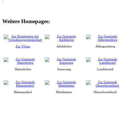
Weitere Homepages:
Zur VGem
Adelshofen
Althegnenberg
Hattenhofen
Jesenwang
Landsberied
Mammendorf
Mittelstetten
Oberschweinbach