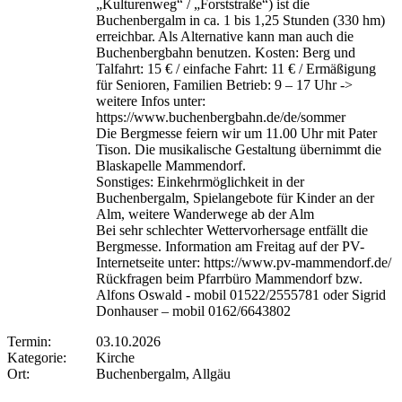
„Kulturenweg“ / „Forststraße“) ist die
Buchenbergalm in ca. 1 bis 1,25 Stunden (330 hm)
erreichbar. Als Alternative kann man auch die
Buchenbergbahn benutzen. Kosten: Berg und
Talfahrt: 15 € / einfache Fahrt: 11 € / Ermäßigung
für Senioren, Familien Betrieb: 9 – 17 Uhr ->
weitere Infos unter:
https://www.buchenbergbahn.de/de/sommer
Die Bergmesse feiern wir um 11.00 Uhr mit Pater
Tison. Die musikalische Gestaltung übernimmt die
Blaskapelle Mammendorf.
Sonstiges: Einkehrmöglichkeit in der
Buchenbergalm, Spielangebote für Kinder an der
Alm, weitere Wanderwege ab der Alm
Bei sehr schlechter Wettervorhersage entfällt die
Bergmesse. Information am Freitag auf der PV-
Internetseite unter: https://www.pv-mammendorf.de/
Rückfragen beim Pfarrbüro Mammendorf bzw.
Alfons Oswald - mobil 01522/2555781 oder Sigrid
Donhauser – mobil 0162/6643802
Termin:
03.10.2026
Kategorie:
Kirche
Ort:
Buchenbergalm, Allgäu