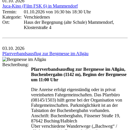
01.10.
2026
Juca-Kino (Film FSK 6) in Mammendorf
Termin:
01.10.2026 von 16:30
bis 18:30 Uhr
Kategorie:
Verschiedenes
Ort:
Haus der Begegnung (alte Schule) Mammendorf,
Klosterstraße 4
03.10.
2026
Pfarrverbandsausflug zur Bergmesse im Allgäu
Beschreibung:
Pfarrverbandsausflug zur Bergmesse im Allgäu,
Buchenbergalm (1142 m), Beginn der Bergmesse
um 11:00 Uhr
Die Anreise erfolgt eigenständig oder in privat
vereinbarten Fahrgemeinschaften. Das Pfarrbüro
(08145/1503) hilft gerne bei der Organisation von
Fahrgemeinschaften. Parkmöglichkeit ist an der
Talstation der Buchenbergbahn vorhanden.
Anschrift: Buchenbergbahn, Füssener Straße 19,
87642 Buching/Halblech
Über verschiedene Wanderwege („Bachweg“ /