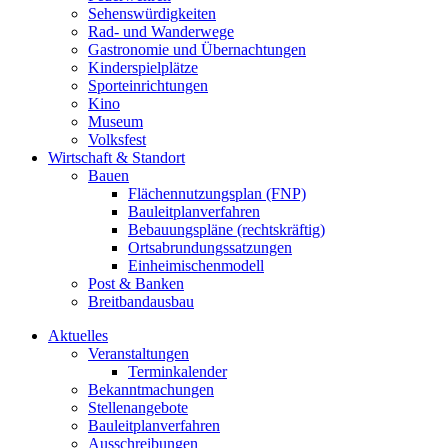
Sehenswürdigkeiten
Rad- und Wanderwege
Gastronomie und Übernachtungen
Kinderspielplätze
Sporteinrichtungen
Kino
Museum
Volksfest
Wirtschaft & Standort
Bauen
Flächennutzungsplan (FNP)
Bauleitplanverfahren
Bebauungspläne (rechtskräftig)
Ortsabrundungssatzungen
Einheimischenmodell
Post & Banken
Breitbandausbau
Aktuelles
Veranstaltungen
Terminkalender
Bekanntmachungen
Stellenangebote
Bauleitplanverfahren
Ausschreibungen