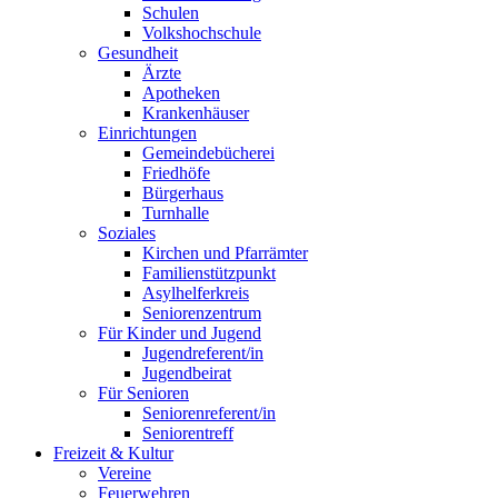
Schulen
Volkshochschule
Gesundheit
Ärzte
Apotheken
Krankenhäuser
Einrichtungen
Gemeindebücherei
Friedhöfe
Bürgerhaus
Turnhalle
Soziales
Kirchen und Pfarrämter
Familienstützpunkt
Asylhelferkreis
Seniorenzentrum
Für Kinder und Jugend
Jugendreferent/in
Jugendbeirat
Für Senioren
Seniorenreferent/in
Seniorentreff
Freizeit & Kultur
Vereine
Feuerwehren