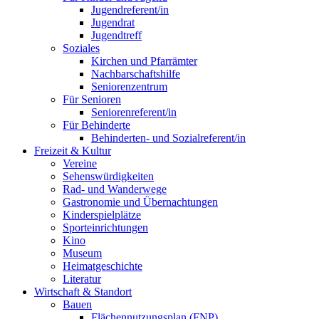
Jugendreferent/in
Jugendrat
Jugendtreff
Soziales
Kirchen und Pfarrämter
Nachbarschaftshilfe
Seniorenzentrum
Für Senioren
Seniorenreferent/in
Für Behinderte
Behinderten- und Sozialreferent/in
Freizeit & Kultur
Vereine
Sehenswürdigkeiten
Rad- und Wanderwege
Gastronomie und Übernachtungen
Kinderspielplätze
Sporteinrichtungen
Kino
Museum
Heimatgeschichte
Literatur
Wirtschaft & Standort
Bauen
Flächennutzungsplan (FNP)