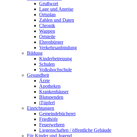
Grußwort
Lage und Anreise
Ortsplan
Zahlen und Daten
Chronik
Wappen
Ortsteile
Ehrenbürger
Verkehrsanbindung
Bildung
Kinderbetreuung
Schulen
Volkshochschule
Gesundheit
Ärzte
Apotheken
Krankenhäuser
Blutspenden
iTüpferl
Einrichtungen
Gemeindebücherei
Friedhöfe
Feuerwehren
Liegenschaften / öffentliche Gebäude
Für Kinder und Jugend