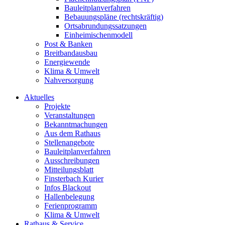
Bauleitplanverfahren
Bebauungspläne (rechtskräftig)
Ortsabrundungssatzungen
Einheimischenmodell
Post & Banken
Breitbandausbau
Energiewende
Klima & Umwelt
Nahversorgung
Aktuelles
Projekte
Veranstaltungen
Bekanntmachungen
Aus dem Rathaus
Stellenangebote
Bauleitplanverfahren
Ausschreibungen
Mitteilungsblatt
Finsterbach Kurier
Infos Blackout
Hallenbelegung
Ferienprogramm
Klima & Umwelt
Rathaus & Service