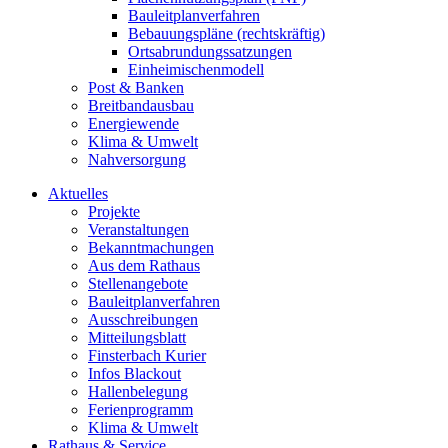
Bauleitplanverfahren
Bebauungspläne (rechtskräftig)
Ortsabrundungssatzungen
Einheimischenmodell
Post & Banken
Breitbandausbau
Energiewende
Klima & Umwelt
Nahversorgung
Aktuelles
Projekte
Veranstaltungen
Bekanntmachungen
Aus dem Rathaus
Stellenangebote
Bauleitplanverfahren
Ausschreibungen
Mitteilungsblatt
Finsterbach Kurier
Infos Blackout
Hallenbelegung
Ferienprogramm
Klima & Umwelt
Rathaus & Service