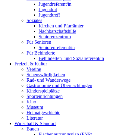
Jugendreferent/in
Jugendrat
Jugendtreff
Soziales
Kirchen und Pfarrämter
Nachbarschaftshilfe
Seniorenzentrum
Für Senioren
Seniorenreferent/in
Für Behinderte
Behinderten- und Sozialreferent/in
Freizeit & Kultur
Vereine
Sehenswürdigkeiten
Rad- und Wanderwege
Gastronomie und Übernachtungen
Kinderspielplätze
Sporteinrichtungen
Kino
Museum
Heimatgeschichte
Literatur
Wirtschaft & Standort
Bauen
Flächennutzungsplan (FNP)