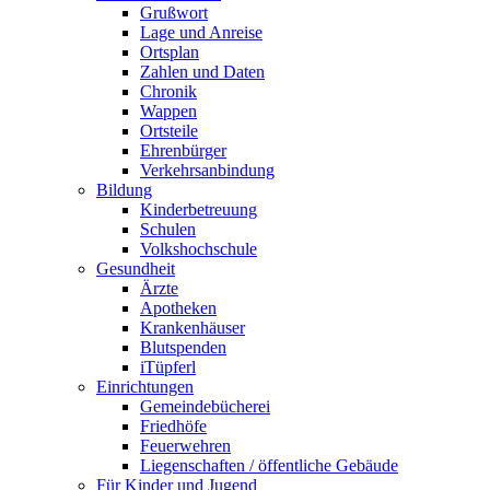
Grußwort
Lage und Anreise
Ortsplan
Zahlen und Daten
Chronik
Wappen
Ortsteile
Ehrenbürger
Verkehrsanbindung
Bildung
Kinderbetreuung
Schulen
Volkshochschule
Gesundheit
Ärzte
Apotheken
Krankenhäuser
Blutspenden
iTüpferl
Einrichtungen
Gemeindebücherei
Friedhöfe
Feuerwehren
Liegenschaften / öffentliche Gebäude
Für Kinder und Jugend