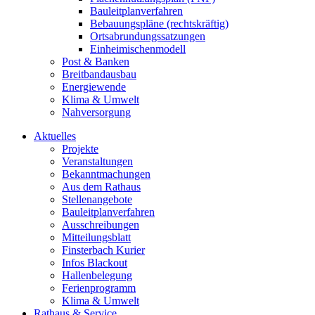
Bauleitplanverfahren
Bebauungspläne (rechtskräftig)
Ortsabrundungssatzungen
Einheimischenmodell
Post & Banken
Breitbandausbau
Energiewende
Klima & Umwelt
Nahversorgung
Aktuelles
Projekte
Veranstaltungen
Bekanntmachungen
Aus dem Rathaus
Stellenangebote
Bauleitplanverfahren
Ausschreibungen
Mitteilungsblatt
Finsterbach Kurier
Infos Blackout
Hallenbelegung
Ferienprogramm
Klima & Umwelt
Rathaus & Service