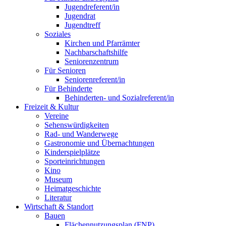
Jugendreferent/in
Jugendrat
Jugendtreff
Soziales
Kirchen und Pfarrämter
Nachbarschaftshilfe
Seniorenzentrum
Für Senioren
Seniorenreferent/in
Für Behinderte
Behinderten- und Sozialreferent/in
Freizeit & Kultur
Vereine
Sehenswürdigkeiten
Rad- und Wanderwege
Gastronomie und Übernachtungen
Kinderspielplätze
Sporteinrichtungen
Kino
Museum
Heimatgeschichte
Literatur
Wirtschaft & Standort
Bauen
Flächennutzungsplan (FNP)