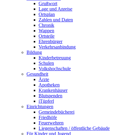
Grußwort
Lage und Anreise
Ortsplan
Zahlen und Daten
Chronik
Wappen
Ortsteile
Ehrenbürger
Verkehrsanbindung
Bildung
Kinderbetreuung
Schulen
Volkshochschule
Gesundheit
Ärzte
Apotheken
Krankenhäuser
Blutspenden
iTüpferl
Einrichtungen
Gemeindebücherei
Friedhöfe
Feuerwehren
Liegenschaften / öffentliche Gebäude
Für Kinder und Jugend