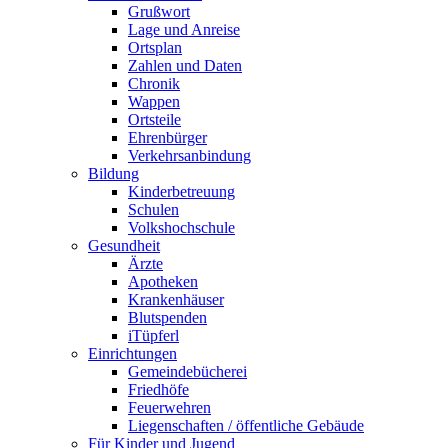
Grußwort
Lage und Anreise
Ortsplan
Zahlen und Daten
Chronik
Wappen
Ortsteile
Ehrenbürger
Verkehrsanbindung
Bildung
Kinderbetreuung
Schulen
Volkshochschule
Gesundheit
Ärzte
Apotheken
Krankenhäuser
Blutspenden
iTüpferl
Einrichtungen
Gemeindebücherei
Friedhöfe
Feuerwehren
Liegenschaften / öffentliche Gebäude
Für Kinder und Jugend