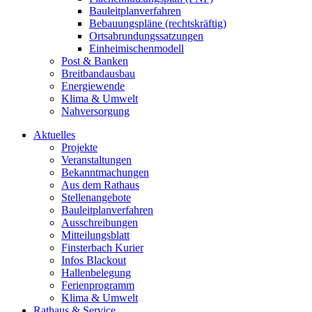
Bauleitplanverfahren
Bebauungspläne (rechtskräftig)
Ortsabrundungssatzungen
Einheimischenmodell
Post & Banken
Breitbandausbau
Energiewende
Klima & Umwelt
Nahversorgung
Aktuelles
Projekte
Veranstaltungen
Bekanntmachungen
Aus dem Rathaus
Stellenangebote
Bauleitplanverfahren
Ausschreibungen
Mitteilungsblatt
Finsterbach Kurier
Infos Blackout
Hallenbelegung
Ferienprogramm
Klima & Umwelt
Rathaus & Service