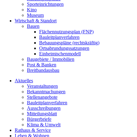
Sporteinrichtungen
Kino
Museum
Wirtschaft & Standort
Bauen
Flächennutzungsplan (FNP)
Bauleitplanverfahren
Bebauungspläne (rechtskräftig)
Ortsabrundungssatzungen
Einheimischenmodell
Baugebiete / Immobilien
Post & Banken
Breitbandausbau
Aktuelles
Veranstaltungen
Bekanntmachungen
Stellenangebote
Bauleitplanverfahren
Ausschreibungen
Mitteilungsblatt
Bürgerbriefe
Klima & Umwelt
Rathaus & Service
Leben & Wohnen