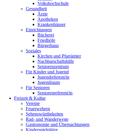
Volkshochschule
Gesundheit
Ärzte
Apotheken
Krankenhäuser
Einrichtungen
Bücherei
Friedhöfe
Bürgerhaus
Soziales
Kirchen und Pfarrämter
Nachbarschaftshilfe
Seniorenzentrum
Für Kinder und Jugend
Jugendreferent/in
Jugendraum
Für Senioren
Seniorenreferent/in
Freizeit & Kultur
Vereine
Feuerwehren
Sehenswürdigkeiten
Rad- und Wanderwege
Gastronomie und Übernachtungen
Kinderspielplätze