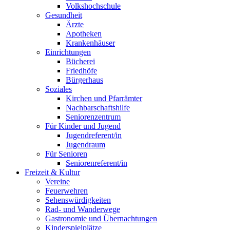
Volkshochschule
Gesundheit
Ärzte
Apotheken
Krankenhäuser
Einrichtungen
Bücherei
Friedhöfe
Bürgerhaus
Soziales
Kirchen und Pfarrämter
Nachbarschaftshilfe
Seniorenzentrum
Für Kinder und Jugend
Jugendreferent/in
Jugendraum
Für Senioren
Seniorenreferent/in
Freizeit & Kultur
Vereine
Feuerwehren
Sehenswürdigkeiten
Rad- und Wanderwege
Gastronomie und Übernachtungen
Kinderspielplätze