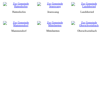
Hattenhofen
Jesenwang
Landsberied
Mammendorf
Mittelstetten
Oberschweinbach