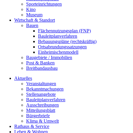
Sporteinrichtungen
Kino
Museum
Wirtschaft & Standort
Bauen
Flächennutzungsplan (FNP)
Bauleitplanverfahren
Bebauungspläne (rechtskräftig)
Ortsabrundungssatzungen
Einheimischenmodell
Baugebiete / Immobilien
Post & Banken
Breitbandausbau
Aktuelles
Veranstaltungen
Bekanntmachungen
Stellenangebote
Bauleitplanverfahren
Ausschreibungen
Mitteilungsblatt
Bürgerbriefe
Klima & Umwelt
Rathaus & Service
Leben & Wohnen